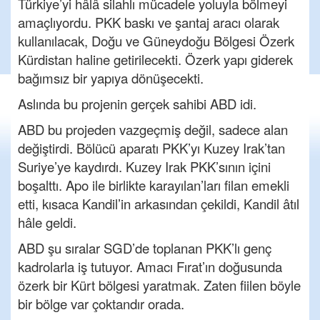
Türkiye’yi hâlâ silahlı mücadele yoluyla bölmeyi
amaçlıyordu. PKK baskı ve şantaj aracı olarak
kullanılacak, Doğu ve Güneydoğu Bölgesi Özerk
Kürdistan haline getirilecekti. Özerk yapı giderek
bağımsız bir yapıya dönüşecekti.
Aslında bu projenin gerçek sahibi ABD idi.
ABD bu projeden vazgeçmiş değil, sadece alan
değiştirdi. Bölücü aparatı PKK’yı Kuzey Irak’tan
Suriye’ye kaydırdı. Kuzey Irak PKK’sının içini
boşalttı. Apo ile birlikte karayılan’ları filan emekli
etti, kısaca Kandil’in arkasından çekildi, Kandil âtıl
hâle geldi.
ABD şu sıralar SGD’de toplanan PKK’lı genç
kadrolarla iş tutuyor. Amacı Fırat’ın doğusunda
özerk bir Kürt bölgesi yaratmak. Zaten fiilen böyle
bir bölge var çoktandır orada.