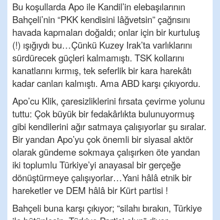
Bu koşullarda Apo ile Kandil’in elebaşılarının
Bahçeli’nin “PKK kendisini lâğvetsin” çağrısını
havada kapmaları doğaldı; onlar için bir kurtuluş
(!) ışığıydı bu…Çünkü Kuzey Irak’ta varlıklarını
sürdürecek güçleri kalmamıştı. TSK kollarını
kanatlarını kırmış, tek seferlik bir kara harekâtı
kadar canları kalmıştı. Ama ABD karşı çıkıyordu.
Apo’cu Klik, çaresizliklerini fırsata çevirme yolunu
tuttu: Çok büyük bir fedakârlıkta bulunuyormuş
gibi kendilerini ağır satmaya çalışıyorlar şu sıralar.
Bir yandan Apo’yu çok önemli bir siyasal aktör
olarak gündeme sokmaya çalışırken öte yandan
iki toplumlu Türkiye’yi anayasal bir gerçeğe
dönüştürmeye çalışıyorlar…Yani hâlâ etnik bir
hareketler ve DEM hâlâ bir Kürt partisi !
Bahçeli buna karşı çıkıyor; “silahı bırakın, Türkiye