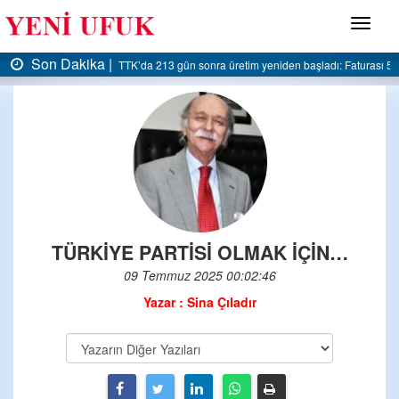
Menü
n Dakika |
Son D
TTK’da 213 gün sonra üretim yeniden başladı: Faturası 5 milyar lira
TÜRKİYE PARTİSİ OLMAK İÇİN…
09 Temmuz 2025 00:02:46
Yazar : Sina Çıladır