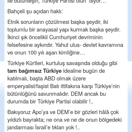
ile bütünleşin, Türkiye Partisi olun” diyor…
Bahçeli şu açıdan haklı:
Etnik sorunların çözülmesi başka şeydir, iki
toplumlu bir anayasal yapı kurmak başka şeydir.
İkinci şık öncelikli Cumhuriyet devriminin
felsefesine aykırıdır. Yahut ulus- devlet kavramına
ve onun 100 yılı aşan kimliğine…
Türkiye Kürtleri, kurtuluş savaşında olduğu gibi
tam bağımsız Türkiye
idealine bugün de
katılmalı, başta ABD olmak üzere
emperyalist/faşist Batı ittifakına karşı Türkiye’nin
bütünlüğünü savunmalıdır. DEM ancak bu
durumda bir Türkiye Partisi olabilir !..
Bakıyoruz Apo’ya ve DEM’e bir gözleri hâlâ çok
yıldızlı bayrakta; ne ona ve ne de onun bölgedeki
jandarması İsrail’e tıkları yok !..