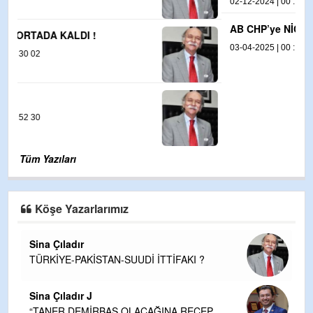
02-12-2024 | 00 : 03 54
AB CHP’ye NİÇİN SOĞUK ?
03-04-2025 | 00 : 34 13
Tüm Yazıları
Köşe Yazarlarımız
Sina Çıladır
TÜRKİYE-PAKİSTAN-SUUDİ İTTİFAKI ?
Sina Çıladır J
“TANER DEMİRBAŞ OLACAĞINA RECEP