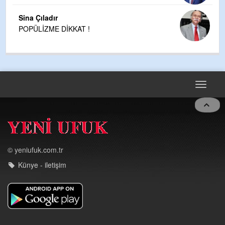
Sina Çıladır
POPÜLİZME DİKKAT !
Toggle
navigat
© yeniufuk.com.tr
Künye - iletişim