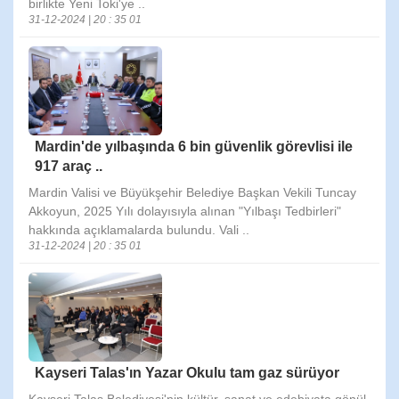
birlikte Yeni Toki'ye ..
31-12-2024 | 20 : 35 01
Mardin'de yılbaşında 6 bin güvenlik görevlisi ile
917 araç ..
Mardin Valisi ve Büyükşehir Belediye Başkan Vekili Tuncay
Akkoyun, 2025 Yılı dolayısıyla alınan "Yılbaşı Tedbirleri"
hakkında açıklamalarda bulundu. Vali ..
31-12-2024 | 20 : 35 01
Kayseri Talas'ın Yazar Okulu tam gaz sürüyor
Kayseri Talas Belediyesi'nin kültür, sanat ve edebiyata gönül