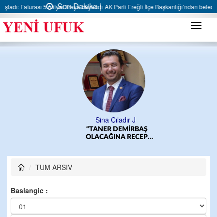
Son Dakika |
AK Parti Ereğli İlçe Başkanlığı’ndan belediyeye sert eleştiri:
Menü
Sina Çıladır J
“TANER DEMİRBAŞ
OLACAĞINA RECEP
YILMAZ OLSUN”
TUM ARSIV
Baslangic :