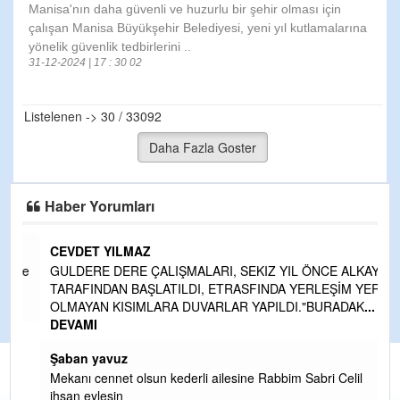
Manisa'nın daha güvenli ve huzurlu bir şehir olması için
çalışan Manisa Büyükşehir Belediyesi, yeni yıl kutlamalarına
yönelik güvenlik tedbirlerini ..
31-12-2024 | 17 : 30 02
Listelenen -> 30 / 33092
Daha Fazla Goster
Haber Yorumları
CEVDET YILMAZ
kte
GULDERE DERE ÇALIŞMALARI, SEKIZ YIL ÖNCE ALKAYA
TARAFINDAN BAŞLATILDI, ETRASFINDA YERLEŞİM YERI
OLMAYAN KISIMLARA DUVARLAR YAPILDI."BURADAK
...
DEVAMI
Şaban yavuz
n
Mekanı cennet olsun kederli ailesine Rabbim Sabri Celil
ihsan eylesin