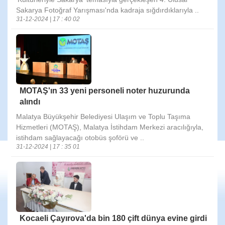
Sakarya Fotoğraf Yarışması'nda kadraja sığdırdıklarıyla ..
31-12-2024 | 17 : 40 02
MOTAŞ'ın 33 yeni personeli noter huzurunda
alındı
Malatya Büyükşehir Belediyesi Ulaşım ve Toplu Taşıma
Hizmetleri (MOTAŞ), Malatya İstihdam Merkezi aracılığıyla,
istihdam sağlayacağı otobüs şoförü ve ..
31-12-2024 | 17 : 35 01
Kocaeli Çayırova'da bin 180 çift dünya evine girdi