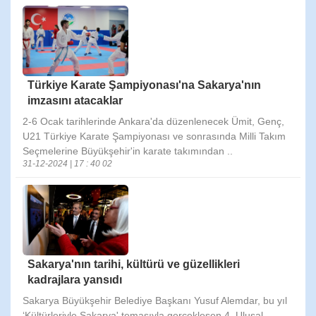
Türkiye Karate Şampiyonası'na Sakarya'nın
imzasını atacaklar
2-6 Ocak tarihlerinde Ankara'da düzenlenecek Ümit, Genç,
U21 Türkiye Karate Şampiyonası ve sonrasında Milli Takım
Seçmelerine Büyükşehir'in karate takımından ..
31-12-2024 | 17 : 40 02
Sakarya'nın tarihi, kültürü ve güzellikleri
kadrajlara yansıdı
Sakarya Büyükşehir Belediye Başkanı Yusuf Alemdar, bu yıl
‘Kültürleriyle Sakarya' temasıyla gerçekleşen 4. Ulusal