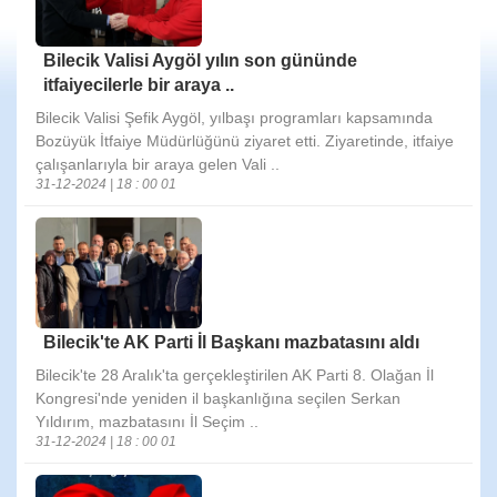
Bilecik Valisi Aygöl yılın son gününde
itfaiyecilerle bir araya ..
Bilecik Valisi Şefik Aygöl, yılbaşı programları kapsamında
Bozüyük İtfaiye Müdürlüğünü ziyaret etti. Ziyaretinde, itfaiye
çalışanlarıyla bir araya gelen Vali ..
31-12-2024 | 18 : 00 01
Bilecik'te AK Parti İl Başkanı mazbatasını aldı
Bilecik'te 28 Aralık'ta gerçekleştirilen AK Parti 8. Olağan İl
Kongresi'nde yeniden il başkanlığına seçilen Serkan
Yıldırım, mazbatasını İl Seçim ..
31-12-2024 | 18 : 00 01