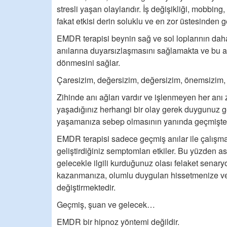
stresli yaşan olaylarıdır. İş değişikliği, mobbing
fakat etkisi derin soluklu ve en zor üstesinden 
EMDR terapisi beynin sağ ve sol loplarının daha
anılarına duyarsızlaşmasını sağlamakta ve bu an
dönmesini sağlar.
Çaresizim, değersizim, değersizim, önemsizi
Zihinde anı ağları vardır ve işlenmeyen her an
yaşadığınız herhangi bir olay gerek duygunuz g
yaşamanıza sebep olmasının yanında geçmişteki 
EMDR terapisi sadece geçmiş anılar ile çalışma
geliştirdiğiniz semptomları etkiler. Bu yüzden 
gelecekle ilgili kurduğunuz olası felaket senaryo
kazanmanıza, olumlu duyguları hissetmenize ve 
değiştirmektedir.
Geçmiş, şuan ve gelecek…
EMDR bir hipnoz yöntemi değildir.