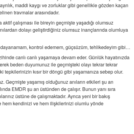
, ayrılık, maddi kaygı ve zorluklar gibi genellikle gözden kaçan
gelinen travmalar arasındadır.
 aktif çalışması ile bireyin geçmişte yaşadığı olumsuz
ılardan dolayı geliştirdiğiniz olumsuz inançlarında olumluya
m, dayanamam, kontrol edemem, güçsüzüm, tehlikedeyim gibi…
ı zihinde canlı canlı yaşamaya devam eder. Günlük hayatınızda
erek beden duyumunuz ile geçmişteki olayı tekrar tekrar
tepkilerinizin kısır bir döngü gibi yaşamanıza sebep olur.
z. Geçmişte yaşamış olduğunuz anıların etkileri şu an
aslında EMDR şu an üstünden de çalışır. Bunun yanı sıra
larınız üstüne de çalışmaktadır. Ayrıca yeni bir bakış
hem kendinizi ve hem ilişkilerinizi olumlu yönde