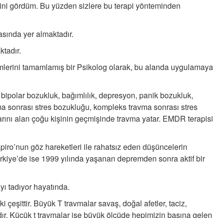
ini gördüm. Bu yüzden sizlere bu terapi yönteminden
asında yer almaktadır.
tadır.
lerini tamamlamış bir Psikolog olarak, bu alanda uygulamaya
, bipolar bozukluk, bağımlılık, depresyon, panik bozukluk,
vma sonrası stres bozukluğu, kompleks travma sonrası stres
larını alan çoğu kişinin geçmişinde travma yatar. EMDR terapisi
piro’nun göz hareketleri ile rahatsız eden düşüncelerin
Türkiye’de ise 1999 yılında yaşanan depremden sonra aktif bir
yı tadıyor hayatında.
i çeşittir. Büyük T travmalar savaş, doğal afetler, taciz,
rdır. Küçük t travmalar ise büyük ölçüde hepimizin başına gelen