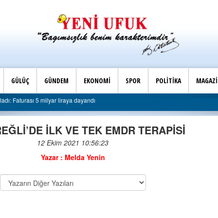
GÜLÜÇ
GÜNDEM
EKONOMİ
SPOR
POLİTİKA
MAGAZ
Son Dakika |
ndı
AK Parti Ereğli İlçe Başkanlığı’ndan belediyeye sert el
REĞLİ’DE İLK VE TEK EMDR TERAPİSİ
12 Ekim 2021 10:56:23
ANNE BEBEK BAĞLANMA
Yazar : Melda Yenin
STİLLERİ
05-05-2022 | 12 : 18 25
ELEŞTİRİ.. ONARMAK MI,
YIKMAK MI?