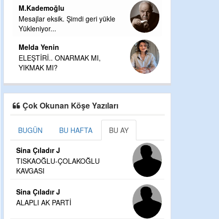
M.Kademoğlu
Mesajlar eksik. Şimdi geri yükle
Yükleniyor...
Melda Yenin
ELEŞTİRİ.. ONARMAK MI,
YIKMAK MI?
Çok Okunan Köşe Yazıları
BUGÜN
BU HAFTA
BU AY
Sina Çıladır J
TISKAOĞLU-ÇOLAKOĞLU
KAVGASI
Sina Çıladır J
ALAPLI AK PARTİ