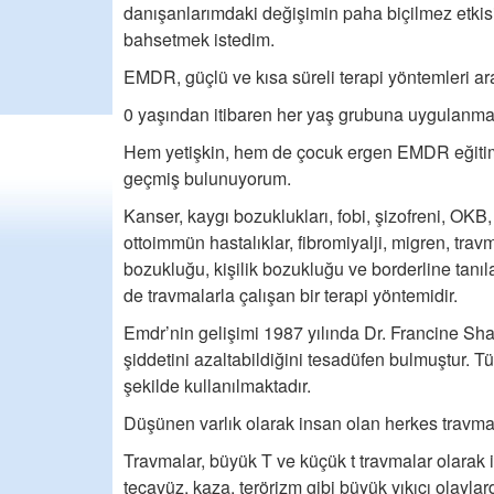
danışanlarımdaki değişimin paha biçilmez etkis
bahsetmek istedim.
EMDR, güçlü ve kısa süreli terapi yöntemleri ar
0 yaşından itibaren her yaş grubuna uygulanmak
Hem yetişkin, hem de çocuk ergen EMDR eğitim
geçmiş bulunuyorum.
Kanser, kaygı bozuklukları, fobi, şizofreni, OKB
ottoimmün hastalıklar, fibromiyalji, migren, tra
bozukluğu, kişilik bozukluğu ve borderline tanı
de travmalarla çalışan bir terapi yöntemidir.
Emdr’nin gelişimi 1987 yılında Dr. Francine Sha
şiddetini azaltabildiğini tesadüfen bulmuştur. 
şekilde kullanılmaktadır.
Düşünen varlık olarak insan olan herkes travma
Travmalar, büyük T ve küçük t travmalar olarak ik
tecavüz, kaza, terörizm gibi büyük yıkıcı olayla