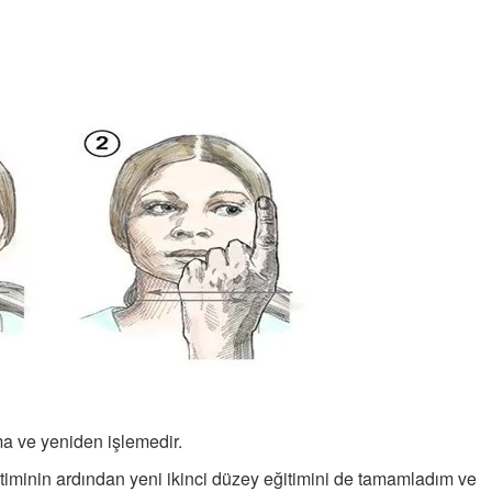
29-08-2025 | 17 : 03 26
DEPRESYON MU O?
19-04-2021 | 16 : 06 17
ÇOCUKLAR VE EMDR
TERAPİSİ
22-10-2021 | 16 : 09 43
ÖLÜM GİBİ BİR ŞEY
31-07-2021 | 22 : 42 42
rma ve yeniden işlemedir.
timinin ardından yeni ikinci düzey eğitimini de tamamladım ve