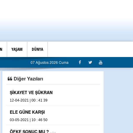
İN
YAŞAM
DÜNYA
eştiri: “Algı siyaseti değil, hizmet belediyeciliği”
07 Ağustos 2026 Cuma
Diğer Yazıları
ŞİKAYET VE ŞÜKRAN
MUCİZE SORU 
12-04-2021 | 00 : 41 39
07-03-2021 | 23 : 
ELE GÜNE KARŞI
HADİ GELİN B
03-05-2021 | 10 : 46 50
15-02-2021 | 10 : 
ÖFKE SONUÇ MU ?