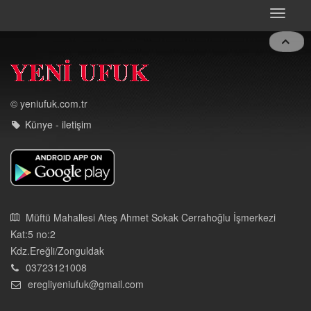
Toggle
navigat
© yeniufuk.com.tr
Künye - iletişim
Müftü Mahallesi Ateş Ahmet Sokak Cerrahoğlu İşmerkezi
Kat:5 no:2
Kdz.Ereğli/Zonguldak
03723121008
eregliyeniufuk@gmail.com