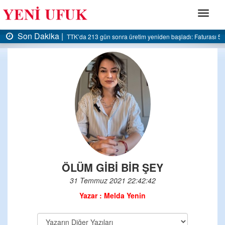
Menü
kika |
Son Daki
TTK’da 213 gün sonra üretim yeniden başladı: Faturası 5 milyar liraya da
ÖLÜM GİBİ BİR ŞEY
31 Temmuz 2021 22:42:42
Yazar : Melda Yenin