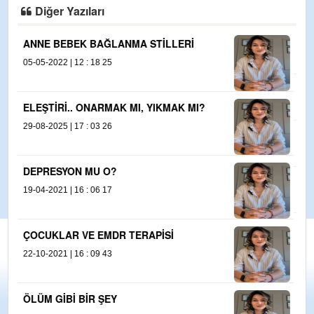
Diğer Yazıları
ŞİKAYET VE ŞÜKRAN
12-04-2021 | 00 : 41 39
ELE GÜNE KARŞI
03-05-2021 | 10 : 46 50
ÖFKE SONUÇ MU ?
25-05-2021 | 11 : 52 53
YALNIZLIK VE SEN
16-06-2021 | 11 : 30 56
ÖZSEVGİ
04-06-2021 | 17 : 34 58