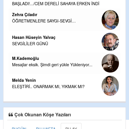
BAŞLADI!.../CEM DERELİ SAHAYA ERKEN İNDİ
Zehra Çıladır
ÖĞRETMENLERE SAYGI-SEVGİ…
Hasan Hüseyin Yalvaç
SEVGİLİLER GÜNÜ
M.Kademoğlu
Mesajlar eksik. Şimdi geri yükle Yükleniyor...
Melda Yenin
ELEŞTİRİ.. ONARMAK MI, YIKMAK MI?
Çok Okunan Köşe Yazıları
BUGÜN
BU HAFTA
BU AY