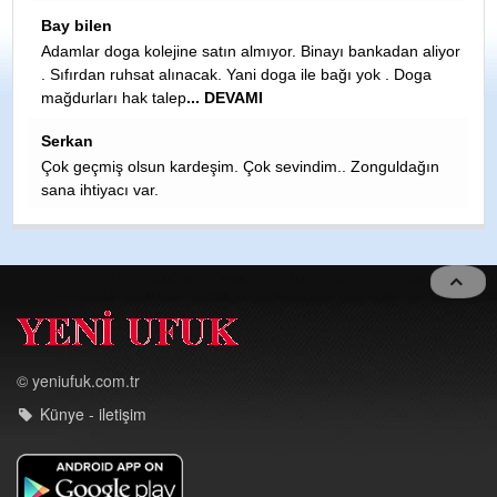
????????????????️????
Ahmet Tuna
nkadan aliyor
ok . Doga
Adını gizleyen bu piyasa çakalını edki TKP nasıl nerde
gelip,gelip halletmiş.Üstelik herif polıtikanın dışında. D
küçük...
HASAN LİKOĞLU
onguldağın
SİNAYI CEZAEVİNE ATILMASINA SEBEP OLANLARA
YAZIKLAR OLSUN MALESEF İNSANLAR EGO SUNU
TATMİN ETSİN KARŞI TARAF NE OLURSA OLSUNDİ
KÖTÜLER V
... DEVAMI
© yeniufuk.com.tr
Künye - iletişim