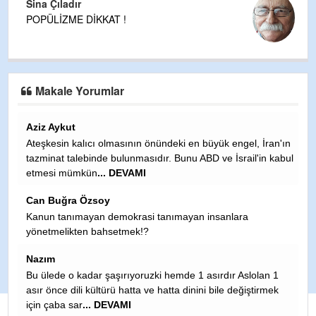
Sina Çıladır
POPÜLİZME DİKKAT !
Makale Yorumlar
Fatih Öz
ngel, İran'ın
Müthiş, gerçekçi bir analiz. Keşke ulusal basında da bu
rail'in kabul
çıksa ve tüm siyasiler ile geniş kesimlerin bilgisi olsa, b
tarafından d
... DEVAMI
Fatih Õzkan
ara
Sayın Çıladır, bana göre 81 il yeterlidir. Hiçbir ilçe il
yapılmamalıdır. Çünkü çok sayıda ilçenin il yapılması
devasa kamu binalar�
... DEVAMI
Rahmi erdem
 Aslolan 1
değiştirmek
Çok çok geçmiş olsun teyze kızı Allah yar ve yardımcın
olsun inşallah tez zamanda aile sine kavuşur inşallah