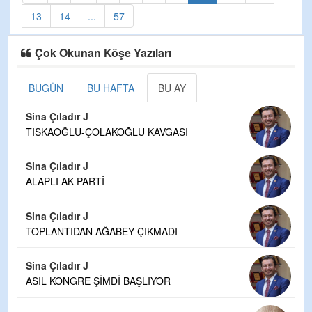
13
14
...
57
Çok Okunan Köşe Yazıları
BUGÜN
BU HAFTA
BU AY
Sina Çıladır J
TISKAOĞLU-ÇOLAKOĞLU KAVGASI
Sina Çıladır J
ALAPLI AK PARTİ
Sina Çıladır J
TOPLANTIDAN AĞABEY ÇIKMADI
Sina Çıladır J
ASIL KONGRE ŞİMDİ BAŞLIYOR