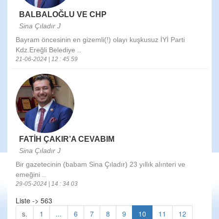
BALBALOĞLU VE CHP
Sina Çıladır J
Bayram öncesinin en gizemli(!) olayı kuşkusuz İYİ Parti
Kdz.Ereğli Belediye ..
21-06-2024 | 12 : 45 59
FATİH ÇAKIR’A CEVABIM
Sina Çıladır J
Bir gazetecinin (babam Sina Çıladır) 23 yıllık alınteri ve
emeğini ..
29-05-2024 | 14 : 34 03
Liste -> 563
s.
1
...
6
7
8
9
10
11
12