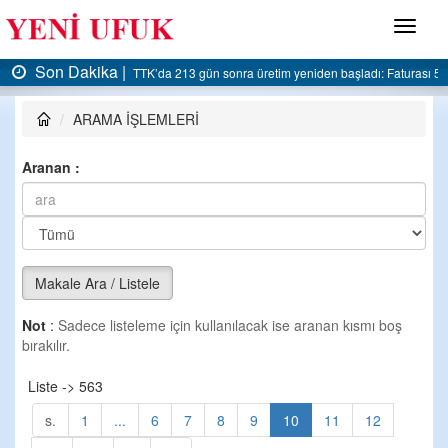
Menü
Son Dakika |
TTK’da 213 gün sonra üretim yeniden başladı: Faturası 5 milyar liraya dayandı
AK P
ARAMA İŞLEMLERİ
Aranan :
Makale Ara / Listele
Not
:
Sadece listeleme için kullanılacak ise aranan kısmı boş
bırakılır.
Liste -> 563
s.
1
...
6
7
8
9
10
11
12