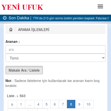
Menü
Son Dakika |
şladı: Faturası 5 milyar liraya dayandı
AK Parti Ereğli İlçe Başkanlığı’ndan belediyey
ARAMA İŞLEMLERİ
Aranan :
Makale Ara / Listele
Not
:
Sadece listeleme için kullanılacak ise aranan kısmı boş
bırakılır.
Liste -> 563
s.
1
...
4
5
6
7
8
9
10