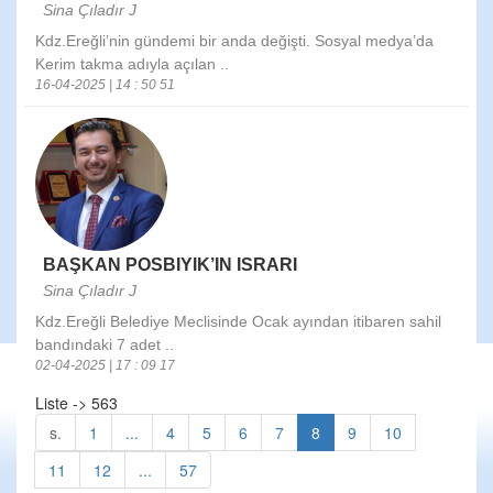
Sina Çıladır J
Kdz.Ereğli’nin gündemi bir anda değişti. Sosyal medya’da
Kerim takma adıyla açılan ..
16-04-2025 | 14 : 50 51
BAŞKAN POSBIYIK’IN ISRARI
Sina Çıladır J
Kdz.Ereğli Belediye Meclisinde Ocak ayından itibaren sahil
bandındaki 7 adet ..
02-04-2025 | 17 : 09 17
Liste -> 563
s.
1
...
4
5
6
7
8
9
10
11
12
...
57