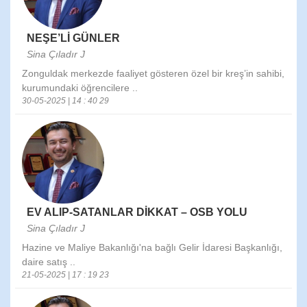
NEŞE’Lİ GÜNLER
Sina Çıladır J
Zonguldak merkezde faaliyet gösteren özel bir kreş’in sahibi,
kurumundaki öğrencilere ..
30-05-2025 | 14 : 40 29
EV ALIP-SATANLAR DİKKAT – OSB YOLU
Sina Çıladır J
Hazine ve Maliye Bakanlığı'na bağlı Gelir İdaresi Başkanlığı,
daire satış ..
21-05-2025 | 17 : 19 23