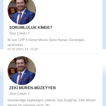
SORUMLULUK KİMDE?
Sina Çıladır J
İlk kez CHP İl Genel Meclis Üyesi Kenan Gündoğdu
tarafından ..
07-05-2025 | 14 : 23 28
ZEKİ MÜREN-MÜZEYYEN
Sina Çıladır J
Gazeteciliğe başladığım yıllarda, Kdz.Ereğli’de ‘Zeki Müren’
lakaplı bir şahsiyet vardı. Bu ..