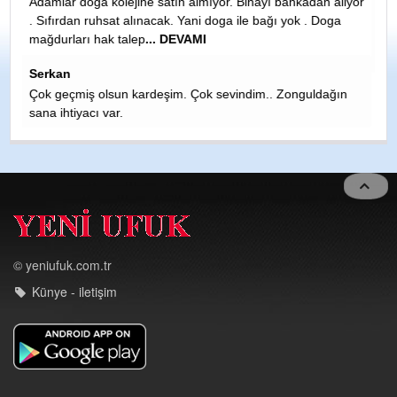
 aliyor
oga
Adını gizleyen bu piyasa çakalını edki TKP nasıl nerden
gelip,gelip halletmiş.Üstelik herif polıtikanın dışında. Dünya
küçük...
HASAN LİKOĞLU
ğın
SİNAYI CEZAEVİNE ATILMASINA SEBEP OLANLARA
YAZIKLAR OLSUN MALESEF İNSANLAR EGO SUNU
TATMİN ETSİN KARŞI TARAF NE OLURSA OLSUNDİYEN
KÖTÜLER V
... DEVAMI
© yeniufuk.com.tr
Künye - iletişim