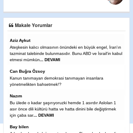
Makale Yorumlar
Fatih Öz
ran'ın
Müthiş, gerçekçi bir analiz. Keşke ulusal basında da bu yazı
n kabul
çıksa ve tüm siyasiler ile geniş kesimlerin bilgisi olsa, bunlar
tarafından d
... DEVAMI
Fatih Õzkan
Sayın Çıladır, bana göre 81 il yeterlidir. Hiçbir ilçe il
yapılmamalıdır. Çünkü çok sayıda ilçenin il yapılması
devasa kamu binalar�
... DEVAMI
Rahmi erdem
n 1
rmek
Çok çok geçmiş olsun teyze kızı Allah yar ve yardımcınız
olsun inşallah tez zamanda aile sine kavuşur inşallah
????????????????️????
Ahmet Tuna