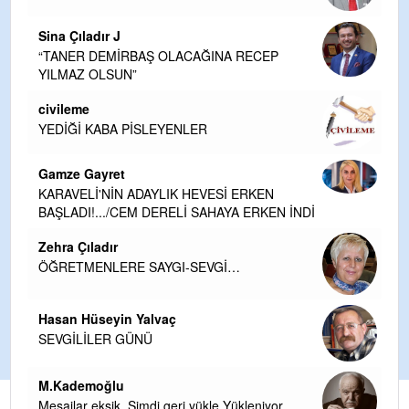
Sina Çıladır J
“TANER DEMİRBAŞ OLACAĞINA RECEP
YILMAZ OLSUN”
civileme
YEDİĞİ KABA PİSLEYENLER
Gamze Gayret
KARAVELİ'NİN ADAYLIK HEVESİ ERKEN
BAŞLADI!.../CEM DERELİ SAHAYA ERKEN İNDİ
Zehra Çıladır
ÖĞRETMENLERE SAYGI-SEVGİ…
Hasan Hüseyin Yalvaç
SEVGİLİLER GÜNÜ
M.Kademoğlu
Mesajlar eksik. Şimdi geri yükle Yükleniyor...