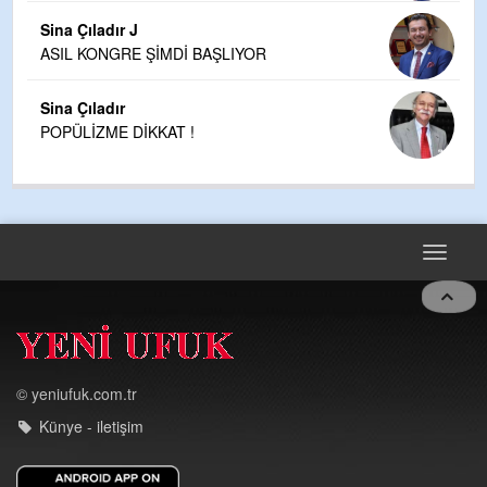
Sina Çıladır J
ASIL KONGRE ŞİMDİ BAŞLIYOR
Sina Çıladır
POPÜLİZME DİKKAT !
Toggle
navigat
© yeniufuk.com.tr
Künye - iletişim