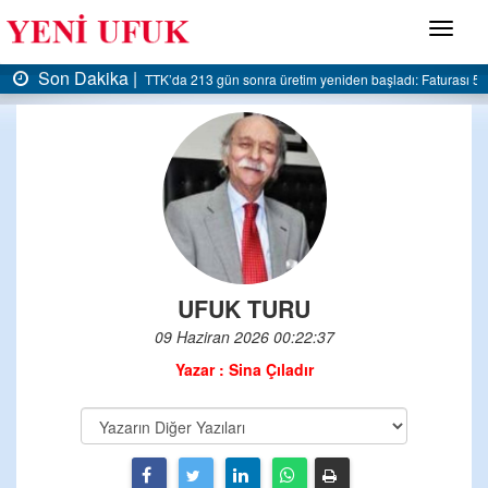
Menü
 |
Son Dakika |
TTK’da 213 gün sonra üretim yeniden başladı: Faturası 5 milyar liraya dayandı
A
UFUK TURU
09 Haziran 2026 00:22:37
Yazar : Sina Çıladır