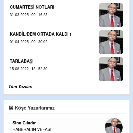
SURİYE’DE NELER OLUYOR ?
02-12-2024 | 00 : 03 54
AB CHP’ye NİÇİN SOĞUK ?
03-04-2025 | 00 : 34 13
Tüm Yazıları
Köşe Yazarlarımız
Sina Çıladır
HABERAL’IN VEFASI