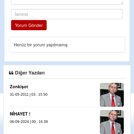
Yorum Gönder
Henüz bir yorum yapılmamış
Diğer Yazıları
İKTİDARIN KÜRT POLİTİKASI
28-11-2024 | 00 : 11 23
KİM KİMLE BARIŞACAK ?
14-01-2025 | 00 : 20 09
SOL, SANAYİ, ÇEVRE…
25-11-2024 | 00 : 05 42