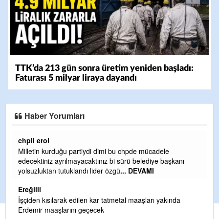
TTK’da 213 gün sonra üretim yeniden başladı:
Faturası 5 milyar liraya dayandı
Haber Yorumları
Ereğlili
Ereğli Futbol Kulübünü Erdemir'i özelleştirenler düşünsün
ve sahip çıksınlar. Erdemir özelleştirilmeseydi sponsor
olurdu ve para probl
... DEVAMI
Ereğlili
Tebrikler başkanım ve yönetim kurulu, güzel bir
hizmet.Ereğlimizin terası sayenizde huzur ve ahlak bulacak