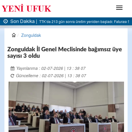
Menü
Son Dakika |
: Faturası 5 milyar liraya dayandı
AK Parti Ereğli İlçe Başkanlığı’ndan belediyeye ser
Zonguldak
Zonguldak İl Genel Meclisinde bağımsız üye
sayısı 3 oldu
Yayınlanma : 02-07-2026 | 13 : 38 07
Güncelleme : 02-07-2026 | 13 : 38 07