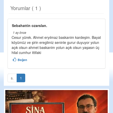
Yorumlar ( 1 )
Sebahattin ozarslan.
1 ay önce
Cesur yürek. Ahmet eryılmaz baskanim kardeşim. Bayat
köyümüz ve şirin ereglimiz seninle gurur duyuyor yolun
açık olsun ahmet baskanim yolun açık olsun yaşasın üç
hilal cumhur ittifaki
Beğen
s.
1