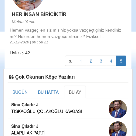
HER İNSAN BİRİCİKTİR
Melda Yenin
Hemen vazgeçilen siz misiniz yoksa vazgeçtiğiniz kendiniz
mi? Nelerden hemen vazgeçebilirsiniz? Fiziksel ..
21-12-2020 | 00 : 58 21
Liste -> 42
s.
1
2
3
4
5
Çok Okunan Köşe Yazıları
BUGÜN
BU HAFTA
BU AY
Sina Çıladır J
TISKAOĞLU-ÇOLAKOĞLU KAVGASI
Sina Çıladır J
ALAPLI AK PARTİ