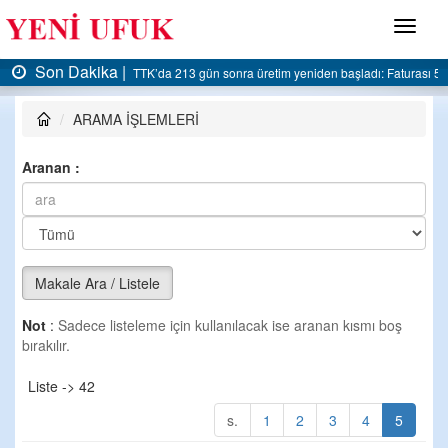
Menü
Son Dakika |
TTK’da 213 gün sonra üretim yeniden başladı: Faturası 5 m
ARAMA İŞLEMLERİ
Aranan :
Makale Ara / Listele
Not
:
Sadece listeleme için kullanılacak ise aranan kısmı boş
bırakılır.
Liste -> 42
s.
1
2
3
4
5