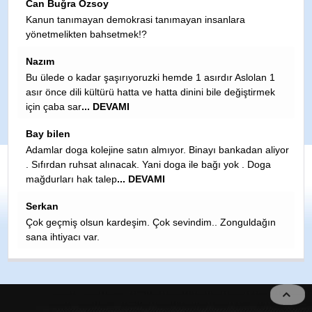
Can Buğra Özsoy
F
Kanun tanımayan demokrasi tanımayan insanlara
Sa
yönetmelikten bahsetmek!?
ya
d
Nazım
R
Bu ülede o kadar şaşırıyoruzki hemde 1 asırdır Aslolan 1
asır önce dili kültürü hatta ve hatta dinini bile değiştirmek
Ço
için çaba sar
... DEVAMI
ol
?
Bay bilen
A
Adamlar doga kolejine satın almıyor. Binayı bankadan aliyor
. Sıfırdan ruhsat alınacak. Yani doga ile bağı yok . Doga
Ad
mağdurları hak talep
... DEVAMI
ge
kü
Serkan
H
Çok geçmiş olsun kardeşim. Çok sevindim.. Zonguldağın
sana ihtiyacı var.
S
Y
T
K