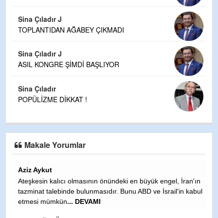
Sina Çıladır J
TOPLANTIDAN AĞABEY ÇIKMADI
Sina Çıladır J
ASIL KONGRE ŞİMDİ BAŞLIYOR
Sina Çıladır
POPÜLİZME DİKKAT !
Makale Yorumlar
Aziz Aykut
F
Ateşkesin kalıcı olmasının önündeki en büyük engel, İran'ın
Mü
tazminat talebinde bulunmasıdır. Bunu ABD ve İsrail'in kabul
çı
etmesi mümkün
... DEVAMI
ta