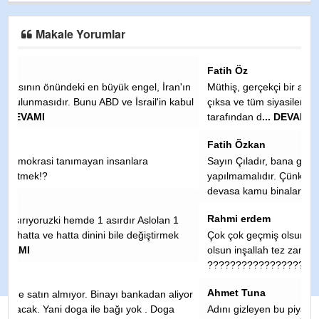
Makale Yorumlar
Fatih Öz
an'ın
Müthiş, gerçekçi bir analiz. Keşke ulusal basında da bu yazı
 kabul
çıksa ve tüm siyasiler ile geniş kesimlerin bilgisi olsa, bunlar
tarafından d
... DEVAMI
Fatih Õzkan
Sayın Çıladır, bana göre 81 il yeterlidir. Hiçbir ilçe il
yapılmamalıdır. Çünkü çok sayıda ilçenin il yapılması
devasa kamu binalar�
... DEVAMI
Rahmi erdem
 1
mek
Çok çok geçmiş olsun teyze kızı Allah yar ve yardımcınız
olsun inşallah tez zamanda aile sine kavuşur inşallah
????????????????️????
Ahmet Tuna
aliyor
ga
Adını gizleyen bu piyasa çakalını edki TKP nasıl nerden