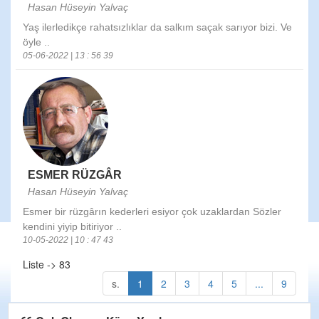
Hasan Hüseyin Yalvaç
Yaş ilerledikçe rahatsızlıklar da salkım saçak sarıyor bizi. Ve
öyle ..
05-06-2022 | 13 : 56 39
ESMER RÜZGÂR
Hasan Hüseyin Yalvaç
Esmer bir rüzgârın kederleri esiyor çok uzaklardan Sözler
kendini yiyip bitiriyor ..
10-05-2022 | 10 : 47 43
Liste -> 83
s.
1
2
3
4
5
...
9