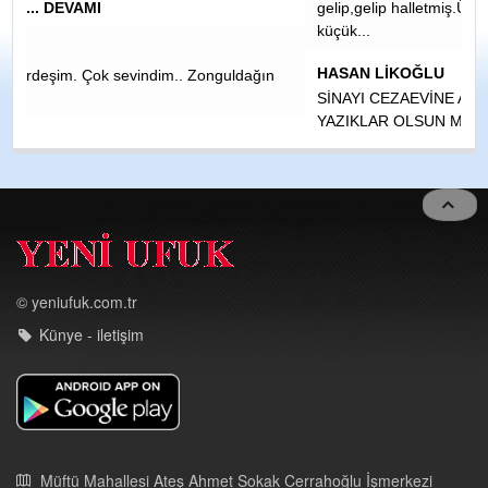
gelip,gelip halletmiş.Üstelik herif polıtikanın dışında. Dünya
küçük...
HASAN LİKOĞLU
ğın
SİNAYI CEZAEVİNE ATILMASINA SEBEP OLANLARA
YAZIKLAR OLSUN MALESEF İNSANLAR EGO SUNU
TATMİN ETSİN KARŞI TARAF NE OLURSA OLSUNDİYEN
KÖTÜLER V
... DEVAMI
© yeniufuk.com.tr
Künye - iletişim