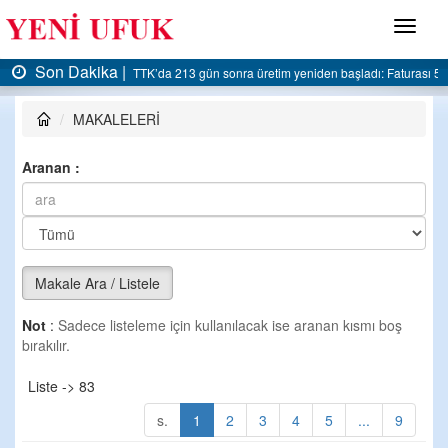
Menü
Son Dakika |
m yeniden başladı: Faturası 5 milyar liraya dayandı
AK Parti Ereğli İlçe Başkanlığı’
MAKALELERİ
Aranan :
Makale Ara / Listele
Not
:
Sadece listeleme için kullanılacak ise aranan kısmı boş
bırakılır.
Liste -> 83
s.
1
2
3
4
5
...
9