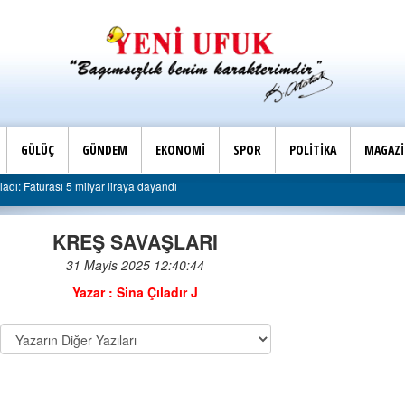
GÜLÜÇ
GÜNDEM
EKONOMİ
SPOR
POLİTİKA
MAGAZ
dı: Faturası 5 milyar liraya dayandı
KREŞ SAVAŞLARI
31 Mayis 2025 12:40:44
DOĞAN ŞENT
Yazar : Sina Çıladır J
24-06-2024 | 12 :
ALBAYRAK’IN 
09-11-2020 | 22 :