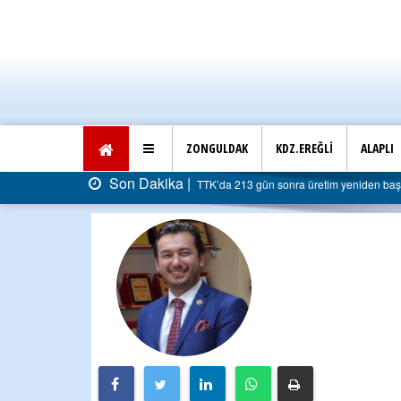
ZONGULDAK
KDZ.EREĞLİ
ALAPLI
Son Dakika |
TTK’da 213 gün sonra üretim yeniden başla