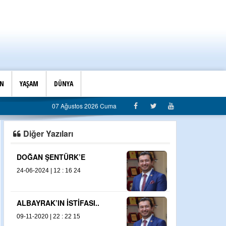
İN
YAŞAM
DÜNYA
07 Ağustos 2026 Cuma
Diğer Yazıları
ÜRK’E
TEBRİK VE TEŞEKKÜR EDERİZ
 16 24
27-03-2025 | 18 : 55 16
ANNE FİLMİ NEDEN EREĞLİ’DE
ÇEKİLİYOR?
İSTİFASI..
01-07-2024 | 12 : 51 14
 22 15