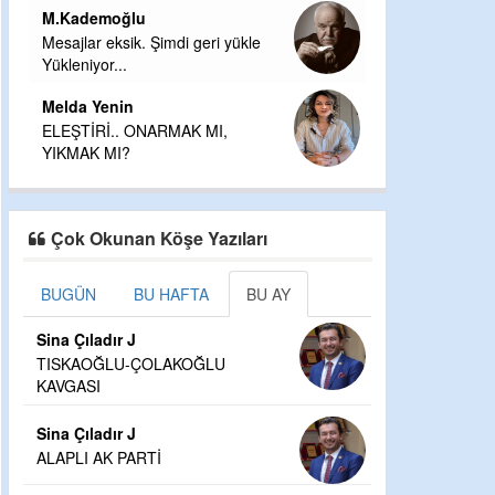
M.Kademoğlu
Mesajlar eksik. Şimdi geri yükle
Yükleniyor...
Melda Yenin
ELEŞTİRİ.. ONARMAK MI,
YIKMAK MI?
Çok Okunan Köşe Yazıları
BUGÜN
BU HAFTA
BU AY
Sina Çıladır J
TISKAOĞLU-ÇOLAKOĞLU
KAVGASI
Sina Çıladır J
ALAPLI AK PARTİ