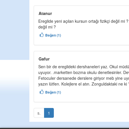
Atanur
Ereglide yeni açılan kursun ortağı fizikçi değil mi ?
değil mi ?
Beğen (1)
Gafur
Sen bir de ereglideki dershaneleri yaz. Okul müd
uyuyor. .marketten bozma okulu denetlesinler. De
Fetoculer dersanede derslere giriyor meb yine uyu
yazın lütfen. Kolejlere el atın. Zonguldaktaki ne ki 
Beğen (1)
s.
1