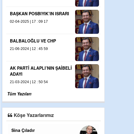
İDARE EDİLİYORUZ!
YIK’IN ISRARI
09-10-2020 | 13 : 56 43
 09 17
KISITLAMA GETİRİLMELİ!..
26-07-2021 | 02 : 17 58
 VE CHP
YA BAŞKAN OLSAYDI!..
 45 59
21-03-2025 | 14 : 10 56
PLI’NIN ŞAİBELİ
 50 54
Tüm Yazıları
Köşe Yazarlarımız
Sina Çıladır