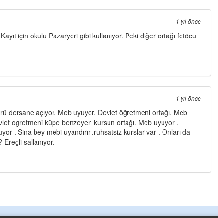
1 yıl önce
 Kayıt için okulu Pazaryeri gibi kullanıyor. Peki diğer ortağı fetöcu
1 yıl önce
ürü dersane açıyor. Meb uyuyor. Devlet öğretmeni ortağı. Meb
vlet ogretmeni küpe benzeyen kursun ortağı. Meb uyuyor .
yor . Sina bey mebi uyandırın.ruhsatsiz kurslar var . Onları da
? Eregli sallanıyor.