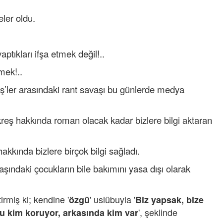
ler oldu.
BAŞKAN POSBI
02-04-2025 | 17 :
tıkları ifşa etmek değil!..
BALBALOĞLU
mek!..
21-06-2024 | 12 :
ş’ler arasındaki rant savaşı bu günlerde medya
AK PARTİ ALA
eş hakkında roman olacak kadar bizlere bilgi aktaran
ADAYI
21-03-2024 | 12 :
akkında bizlere birçok bilgi sağladı.
aşındaki çocukların bile bakımını yasa dışı olarak
rmiş ki; kendine '
' uslübuyla '
özgü
Biz yapsak, bize
', şeklinde
u kim koruyor, arkasında kim var