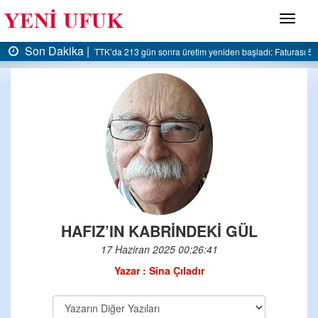
Menü
Son Dakika |
şladı: Faturası 5 milyar liraya dayandı
AK Parti Ereğli İlçe Başkanlığı’ndan belediyey
HAFIZ’IN KABRİNDEKİ GÜL
17 Haziran 2025 00:26:41
Yazar : Sina Çıladır