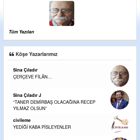
AB CHP’ye NİÇİN SOĞUK ?
03-04-2025 | 00 : 34 13
Tüm Yazıları
Köşe Yazarlarımız
Sina Çıladır
ÇERÇEVE FİLÂN…
Sina Çıladır J
“TANER DEMİRBAŞ OLACAĞINA RECEP
YILMAZ OLSUN”
civileme
YEDİĞİ KABA PİSLEYENLER