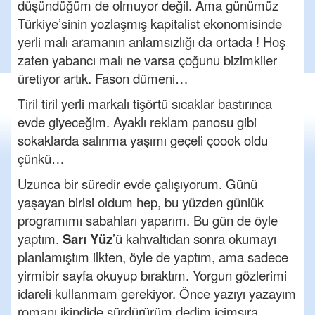
düşündüğüm de olmuyor değil. Ama günümüz
Türkiye’sinin yozlaşmış kapitalist ekonomisinde
yerli malı aramanın anlamsızlığı da ortada ! Hoş
zaten yabancı malı ne varsa çoğunu bizimkiler
üretiyor artık. Fason dümeni…
Tiril tiril yerli markalı tişörtü sıcaklar bastırınca
evde giyeceğim. Ayaklı reklam panosu gibi
sokaklarda salınma yaşımı geçeli çoook oldu
çünkü…
Uzunca bir süredir evde çalışıyorum. Günü
yaşayan birisi oldum hep, bu yüzden günlük
programımı sabahları yaparım. Bu gün de öyle
yaptım.
Sarı Yüz
’ü kahvaltıdan sonra okumayı
planlamıştım ilkten, öyle de yaptım, ama sadece
yirmibir sayfa okuyup bıraktım. Yorgun gözlerimi
idareli kullanmam gerekiyor. Önce yazıyı yazayım
romanı ikindide sürdürürüm dedim içimsıra…