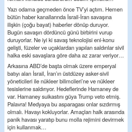
Yazı odama geçmeden önce TV’yi açtım. Hemen
bütün haber kanallarında İsrail-İran savaşına
ilişkin (çoğu bayat) haberler dönüp duruyor.
Bugün savaşın dördüncü günü birbirini vurup
duruyorlar. Ne iyi ki savaş teknolojisi eni-konu
gelişti, füzeler ve uçaklardan yapılan saldırılar sivil
halka eski savaşlara göre daha az zarar veriyor…
Arkasına ABD’de başta olmak üzere emperyal
batıyı alan İsrail, İran’ın üstdüzey asker-sivil
yöneticileri ile nükleer bilimcileri’ne ve nükleer
tesislerine saldırıyor. Hedeflerinde Hamaney de
var. Hamaney suikastını güya Trump veto etmiş.
Palavra! Medyaya bu asparagası onlar sızdırmış
olmalı. Havayı kokluyorlar. Amaçları halk arasında
panik havası yaratıp bunu molla rejimini devirmek
için kullanmak…