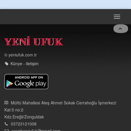
Toggle
navigat
© yeniufuk.com.tr
Künye - iletişim
Müftü Mahallesi Ateş Ahmet Sokak Cerrahoğlu İşmerkezi
Kat:5 no:2
Kdz.Ereğli/Zonguldak
03723121008
eregliyeniufuk@gmail.com