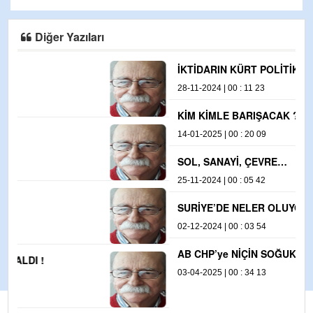
Diğer Yazıları
İKTİDARIN KÜRT POLİTİKASI
28-11-2024 | 00 : 11 23
1
İ
KİM KİMLE BARIŞACAK ?
2
14-01-2025 | 00 : 20 09
SOL, SANAYİ, ÇEVRE…
25-11-2024 | 00 : 05 42
SURİYE’DE NELER OLUYOR ?
02-12-2024 | 00 : 03 54