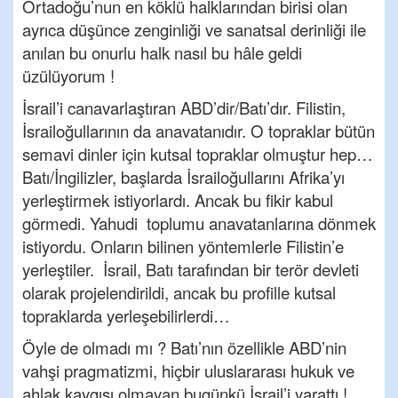
Ortadoğu’nun en köklü halklarından birisi olan
ayrıca düşünce zenginliği ve sanatsal derinliği ile
anılan bu onurlu halk nasıl bu hâle geldi
üzülüyorum !
İsrail’i canavarlaştıran ABD’dir/Batı’dır. Filistin,
İsrailoğullarının da anavatanıdır. O topraklar bütün
semavi dinler için kutsal topraklar olmuştur hep…
Batı/İngilizler, başlarda İsrailoğullarını Afrika’yı
yerleştirmek istiyorlardı. Ancak bu fikir kabul
görmedi. Yahudi toplumu anavatanlarına dönmek
istiyordu. Onların bilinen yöntemlerle Filistin’e
yerleştiler. İsrail, Batı tarafından bir terör devleti
olarak projelendirildi, ancak bu profille kutsal
topraklarda yerleşebilirlerdi…
Öyle de olmadı mı ? Batı’nın özellikle ABD’nin
vahşi pragmatizmi, hiçbir uluslararası hukuk ve
ahlak kaygısı olmayan bugünkü İsrail’i yarattı !