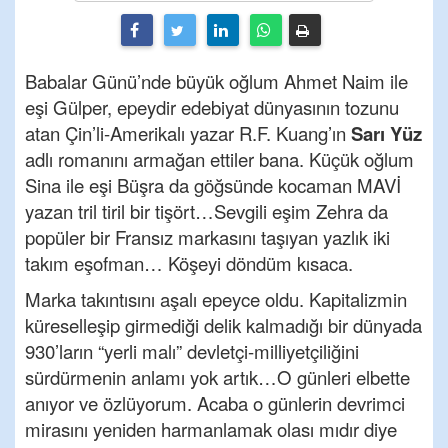
Babalar Günü’nde büyük oğlum Ahmet Naim ile
eşi Gülper, epeydir edebiyat dünyasının tozunu
atan Çin’li-Amerikalı yazar R.F. Kuang’ın
Sarı Yüz
adlı romanını armağan ettiler bana. Küçük oğlum
Sina ile eşi Büşra da göğsünde kocaman MAVİ
yazan tril tiril bir tişört…Sevgili eşim Zehra da
popüler bir Fransız markasını taşıyan yazlık iki
takım eşofman… Köşeyi döndüm kısaca.
Marka takıntısını aşalı epeyce oldu. Kapitalizmin
küreselleşip girmediği delik kalmadığı bir dünyada
930’ların “yerli malı” devletçi-milliyetçiliğini
sürdürmenin anlamı yok artık…O günleri elbette
anıyor ve özlüyorum. Acaba o günlerin devrimci
mirasını yeniden harmanlamak olası mıdır diye