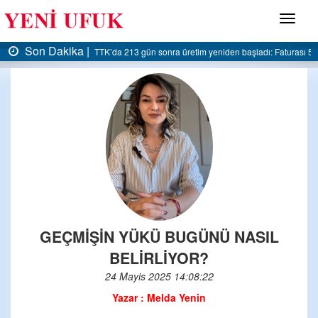
Menü
Son Dakika |
 başladı: Faturası 5 milyar liraya dayandı
AK Parti Ereğli İlçe Başkanlığı’ndan beled
GEÇMİŞİN YÜKÜ BUGÜNÜ NASIL
BELİRLİYOR?
24 Mayis 2025 14:08:22
Yazar : Melda Yenin