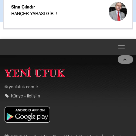
Sina Çıladır
HANÇER YARASI GİBİ !
Toggle
navigat
© yeniufuk.com.tr
Künye - iletişim