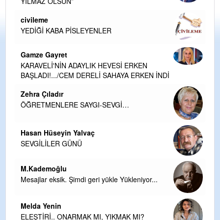
YILMAZ OLSUN”
civileme
YEDİĞİ KABA PİSLEYENLER
Gamze Gayret
KARAVELİ'NİN ADAYLIK HEVESİ ERKEN
BAŞLADI!.../CEM DERELİ SAHAYA ERKEN İNDİ
Zehra Çıladır
ÖĞRETMENLERE SAYGI-SEVGİ…
Hasan Hüseyin Yalvaç
SEVGİLİLER GÜNÜ
M.Kademoğlu
Mesajlar eksik. Şimdi geri yükle Yükleniyor...
Melda Yenin
ELEŞTİRİ.. ONARMAK MI, YIKMAK MI?