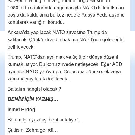
Sovyetler Birliiği’nin ve genelde Doğu Blokunun
1980’lerin sonlarında dağılmasıyla NATO da teorikman
boşlukta kaldı, ama bu kez hedefe Rusya Federasyonu
konularak varlığını korudu.
Ankara’da yapılacak NATO zirvesine Trump da
katılacak. Çünkü zirve bir bakıma NATO’nun geleceğini
belirleyecek.
Trump, NATO’dan ayrılmak ve üçlü bir dünya düzeni
kurmak istiyor. Bu konu zirvede netleşecek. Eğer ABD
ayrılırsa NATO ya Avrupa Ordusuna dönüşecek veya
zamana yayılarak dağılacak…
Bakalım hangisi olacak ?
BENİM İÇİN YAZMIŞ…
İsmet Erdoğ
Benim için yazmış, beni anlatıyor…
Çıktısını Zehra getirdi…