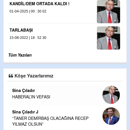
AB CHP’ye NİÇİN SOĞUK ?
03-04-2025 | 00 : 34 13
Tüm Yazıları
Köşe Yazarlarımız
Sina Çıladır
HABERAL’IN VEFASI
Sina Çıladır J
“TANER DEMİRBAŞ OLACAĞINA RECEP
YILMAZ OLSUN”