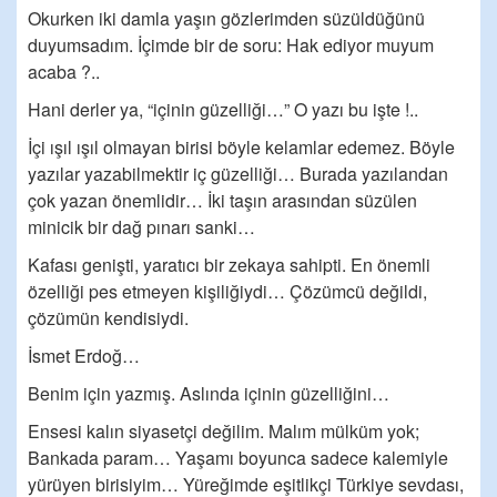
Okurken iki damla yaşın gözlerimden süzüldüğünü
duyumsadım. İçimde bir de soru: Hak ediyor muyum
acaba ?..
Hani derler ya, “içinin güzelliği…” O yazı bu işte !..
İçi ışıl ışıl olmayan birisi böyle kelamlar edemez. Böyle
yazılar yazabilmektir iç güzelliği… Burada yazılandan
çok yazan önemlidir… İki taşın arasından süzülen
minicik bir dağ pınarı sanki…
Kafası genişti, yaratıcı bir zekaya sahipti. En önemli
özelliği pes etmeyen kişiliğiydi… Çözümcü değildi,
çözümün kendisiydi.
İsmet Erdoğ…
Benim için yazmış. Aslında içinin güzelliğini…
Ensesi kalın siyasetçi değilim. Malım mülküm yok;
Bankada param… Yaşamı boyunca sadece kalemiyle
yürüyen birisiyim… Yüreğimde eşitlikçi Türkiye sevdası,