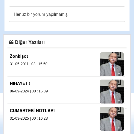
Henüz bir yorum yapılmamış
Diğer Yazıları
İKTİDARIN KÜRT POLİTİKASI
28-11-2024 | 00 : 11 23
KİM KİMLE BARIŞACAK ?
14-01-2025 | 00 : 20 09
SOL, SANAYİ, ÇEVRE…
25-11-2024 | 00 : 05 42
SURİYE’DE NELER OLUYOR ?
02-12-2024 | 00 : 03 54