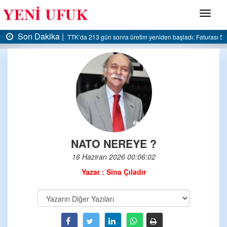
Menü
kika |
Son Daki
TTK’da 213 gün sonra üretim yeniden başladı: Faturası 5 milyar liraya da
NATO NEREYE ?
16 Haziran 2026 00:06:02
Yazar : Sina Çıladır