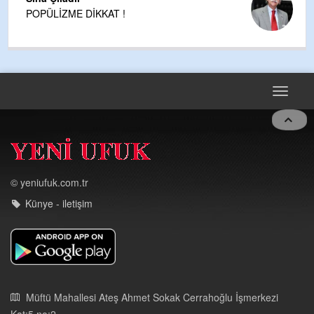
POPÜLİZME DİKKAT !
Toggle
navigat
© yeniufuk.com.tr
Künye - iletişim
Müftü Mahallesi Ateş Ahmet Sokak Cerrahoğlu İşmerkezi