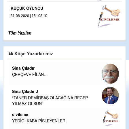
ÜK OYUNCU
2020 | 15 : 08 10
Tüm Yazıları
Köşe Yazarlarımız
Sina Çıladır
ÇERÇEVE FİLÂN…
Sina Çıladır J
“TANER DEMİRBAŞ OLACAĞINA RECEP
YILMAZ OLSUN”
civileme
YEDİĞİ KABA PİSLEYENLER