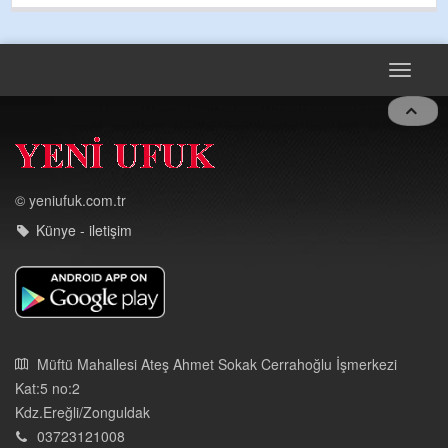
Toggle
navigat
© yeniufuk.com.tr
Künye - iletişim
Müftü Mahallesi Ateş Ahmet Sokak Cerrahoğlu İşmerkezi
Kat:5 no:2
Kdz.Ereğli/Zonguldak
03723121008