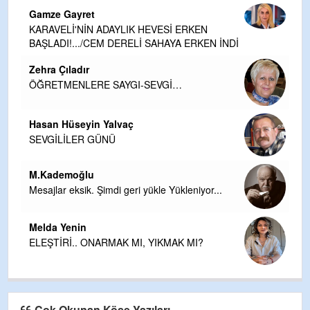
Gamze Gayret
KARAVELİ'NİN ADAYLIK HEVESİ ERKEN
BAŞLADI!.../CEM DERELİ SAHAYA ERKEN İNDİ
Zehra Çıladır
ÖĞRETMENLERE SAYGI-SEVGİ…
Hasan Hüseyin Yalvaç
SEVGİLİLER GÜNÜ
M.Kademoğlu
Mesajlar eksik. Şimdi geri yükle Yükleniyor...
Melda Yenin
ELEŞTİRİ.. ONARMAK MI, YIKMAK MI?
Çok Okunan Köşe Yazıları