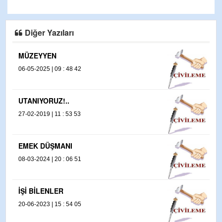
Diğer Yazıları
EYYEN
MÜPTEZEL.
2025 | 09 : 48 42
15-02-2020 | 10
ANLAYANA
IYORUZ!..
26-08-2011 | 16
2019 | 11 : 53 53
KAŞINIYOR
22-11-2020 | 14
K DÜŞMANI
SACKGASS
2024 | 20 : 06 51
11-03-2021 | 13
SON SÖZ..
BİLENLER
08-08-2011 | 14
2023 | 15 : 54 05