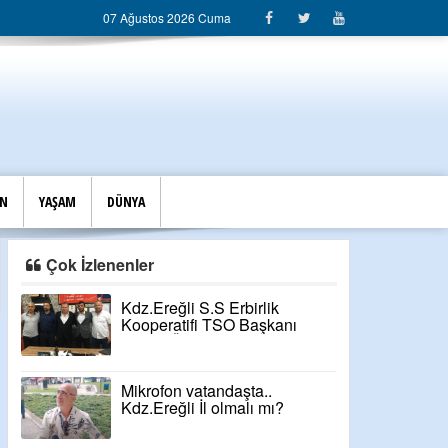
07 Ağustos 2026 Cuma
İN
YAŞAM
DÜNYA
Çok İzlenenler
Kdz.Ereğli S.S Erbirlik
Kooperatifi TSO Başkanı
Niyazi Özcan'a desteğini
açıkladı
Mikrofon vatandaşta..
Kdz.Ereğli İl olmalı mı?