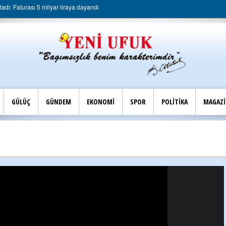
dı: Faturası 5 milyar liraya dayandı
GÜLÜÇ
GÜNDEM
EKONOMİ
SPOR
POLİTİKA
MAGAZ