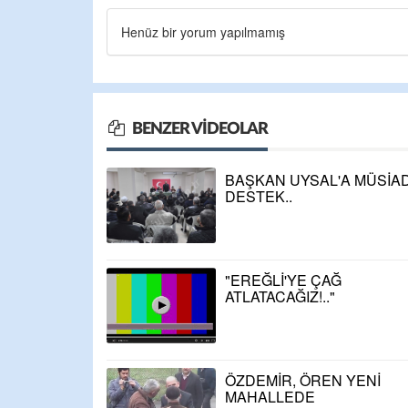
Henüz bir yorum yapılmamış
BENZER VIDEOLAR
BAŞKAN UYSAL'A MÜSİAD
DESTEK..
"EREĞLİ'YE ÇAĞ
ATLATACAĞIZ!.."
ÖZDEMİR, ÖREN YENİ
MAHALLEDE