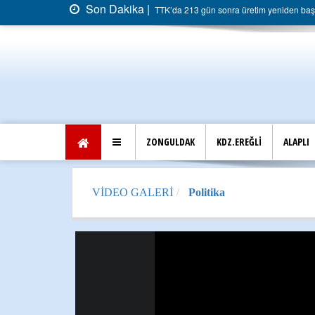
Son Dakika |
TTK’da 213 gün sonra üretim yeniden başla
ZONGULDAK
KDZ.EREĞLİ
ALAPLI
VİDEO GALERİ
Politika