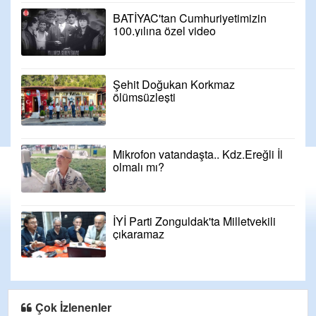
BATİYAC'tan Cumhuriyetimizin
100.yılına özel video
Şehit Doğukan Korkmaz
ölümsüzleşti
Mikrofon vatandaşta.. Kdz.Ereğli İl
olmalı mı?
İYİ Parti Zonguldak'ta Milletvekili
çıkaramaz
Çok İzlenenler