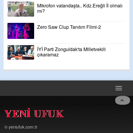
Mikrofon vatandaşta.. Kdz.Ereğli İl olmalı
mı?
Zero Saw Clup Tanıtım Filmi-2
İYİ Parti Zonguldak'ta Milletvekili
çıkaramaz
Toggle
navigat
© yeniufuk.com.tr