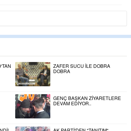
'TAN
ZAFER SUCU İLE DOBRA
DOBRA
GENÇ BAŞKAN ZİYARETLERE
DEVAM EDİYOR..
NDİ!
AK PARTİ'DEN "TANITIM"