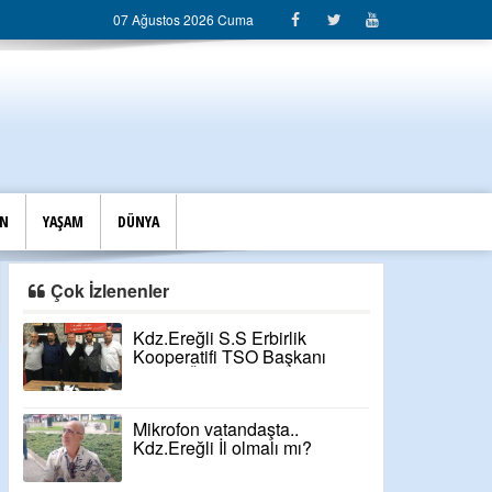
07 Ağustos 2026 Cuma
İN
YAŞAM
DÜNYA
Çok İzlenenler
Kdz.Ereğli S.S Erbirlik
Kooperatifi TSO Başkanı
Niyazi Özcan'a desteğini
açıkladı
Mikrofon vatandaşta..
Kdz.Ereğli İl olmalı mı?