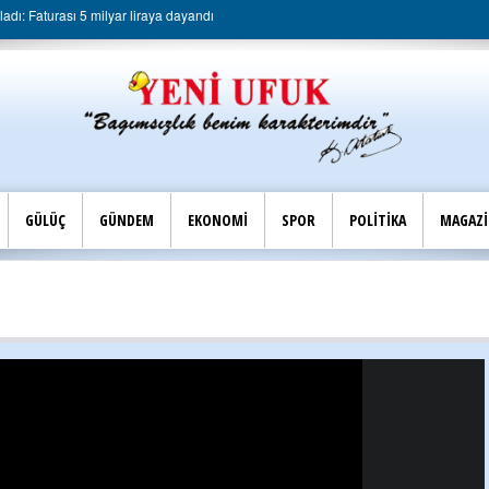
dı: Faturası 5 milyar liraya dayandı
GÜLÜÇ
GÜNDEM
EKONOMİ
SPOR
POLİTİKA
MAGAZ