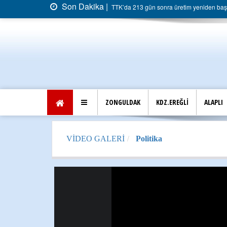
Son Dakika |
TTK’da 213 gün sonra üretim yeniden başla
ZONGULDAK
KDZ.EREĞLİ
ALAPLI
VİDEO GALERİ
Politika