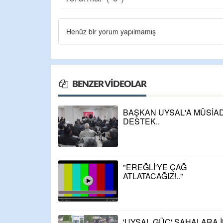
Henüz bir yorum yapılmamış
BENZER VIDEOLAR
BAŞKAN UYSAL'A MÜSİAD
DESTEK..
"EREĞLİ'YE ÇAĞ
ATLATACAĞIZ!.."
'UYSAL GÜÇ' SAHALARA İ