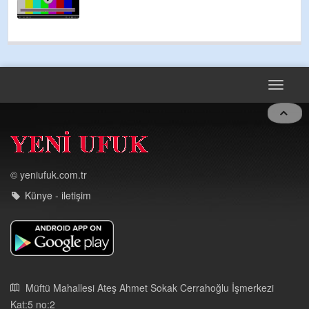
Toggle
navigat
© yeniufuk.com.tr
Künye - iletişim
Müftü Mahallesi Ateş Ahmet Sokak Cerrahoğlu İşmerkezi
Kat:5 no:2