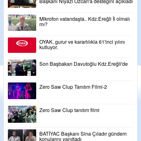
Başkanı Niyazi Özcan'a desteğini açıkladı
Mikrofon vatandaşta.. Kdz.Ereğli İl olmalı
mı?
OYAK, gurur ve kararlılıkla 61'inci yılını
kutluyor.
Son Başbakan Davutoğlu Kdz.Ereğli'de
Zero Saw Clup Tanıtım Filmi-2
Zero Saw Clup tanıtım filmi
BATİYAC Başkanı Sina Çıladır gündem
konularını yanıtladı