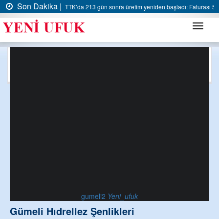
Son Dakika |
TTK’da 213 gün sonra üretim yeniden başladı: Faturası 5 m
Menü
VİDEO GALERİ
Yaşam
gumeli2
Yeni_ufuk
Gümeli Hıdrellez Şenlikleri