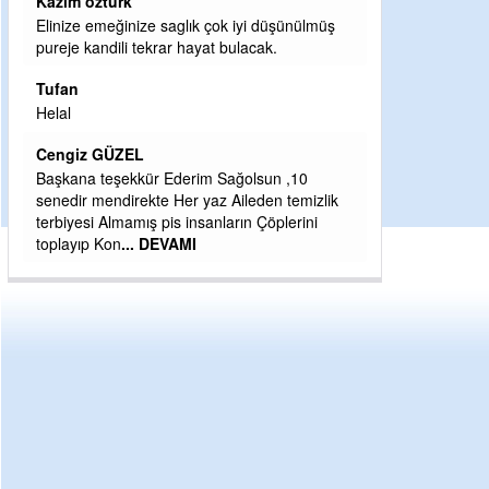
Halil Aydın
lmüş
Birol Şahin ülke hizmetine çeyrek asır
damgasını vurmuş siyasi geleneğin vücut
bulmuş hali yalpalamadan saf değiştirmeden
küsmeden yunus
... DEVAMI
Halil Aydın
Çırak ustasından öğrenir kısmet bağlamayı...
izlik
Ben İbrahim Yalçını tebrik ediyorum.
ni
CEVDET YILMAZ
GULDERE DERE ÇALIŞMALARI, SEKIZ YIL
ÖNCE ALKAYA TARAFINDAN BAŞLATILDI,
ETRASFINDA YERLEŞİM YERI OLMAYAN
KISIMLARA DUVARLAR YAPILDI."BURADAK
...
DEVAMI