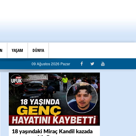
İN
YAŞAM
DÜNYA
iyaseti değil, hizmet belediyeciliği”
09 Ağustos 2026 Pazar
18 yaşındaki Miraç Kandil kazada