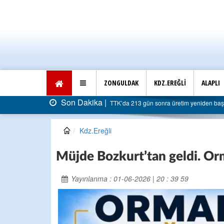
ZONGULDAK
KDZ.EREĞLİ
ALAPLI
S
13 gün sonra üretim yeniden başladı: Faturası 5 milyar liraya dayandı
Kdz.Ereğli
Müjde Bozkurt’tan geldi. Or
Yayınlanma : 01-06-2026 | 20 : 39 59