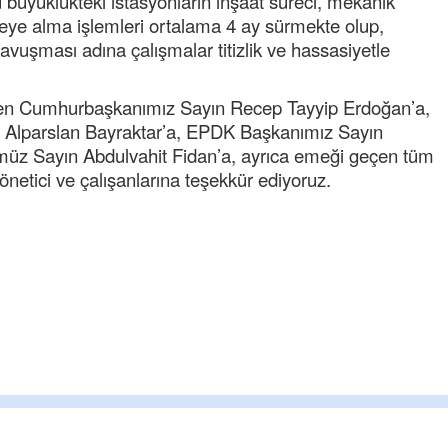
Bu büyüklükteki istasyonların inşaat süreci, mekanik
reye alma işlemleri ortalama 4 ay sürmekte olup,
vuşması adına çalışmalar titizlik ve hassasiyetle
yen Cumhurbaşkanımız Sayın Recep Tayyip Erdoğan’a,
n Alparslan Bayraktar’a, EPDK Başkanımız Sayın
z Sayın Abdulvahit Fidan’a, ayrıca emeği geçen tüm
netici ve çalışanlarına teşekkür ediyoruz.
chpli erol
Milletin kurduğu partiydi dimi bu chpde
mücadele edecektiniz ayrılmayacaktınız
belediye başkanı yolsuzluktan tutuklandı
özgü
... DEVAMI
Ereğlili
İşçiden kısılarak edilen kar tatmetal maa
yakında Erdemir maaşlarını geçecek