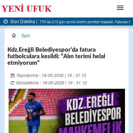
Menü
Son Dakika |
AK Parti Ereğli İlçe Başkanlığı’ndan belediyeye sert eleştiri:
Spor
Kdz.Ereğli Belediyespor’da fatura
futbolculara kesildi: “Alın terimi helal
etmiyorum”
Yayınlanma : 18-05-2026 | 19 : 31 12
Güncelleme : 18-05-2026 | 19 : 31 12