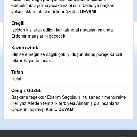
ve sahip çıksınlar. Erdemir özelleştirilmeseydi sponsor
olurdu ve para probl
... DEVAMI
Ereğlili
Tebrikler başkanım ve yönetim kurulu, güzel bir
hizmet.Ereğlimizin terası sayenizde huzur ve ahlak bulacak
teşekkürler
Halil Aydın
i
Birol Şahin ülke hizmetine çeyrek asır damgasını vurmuş
siyasi geleneğin vücut bulmuş hali yalpalamadan saf
değiştirmeden küsmeden yunus
... DEVAMI
Halil Aydın
Çırak ustasından öğrenir kısmet bağlamayı... Ben İbrahim
kte
Yalçını tebrik ediyorum.
CEVDET YILMAZ
GULDERE DERE ÇALIŞMALARI, SEKIZ YIL ÖNCE ALKAYA
TARAFINDAN BAŞLATILDI, ETRASFINDA YERLEŞİM YERI
OLMAYAN KISIMLARA DUVARLAR YAPILDI."BURADAK
...
DEVAMI