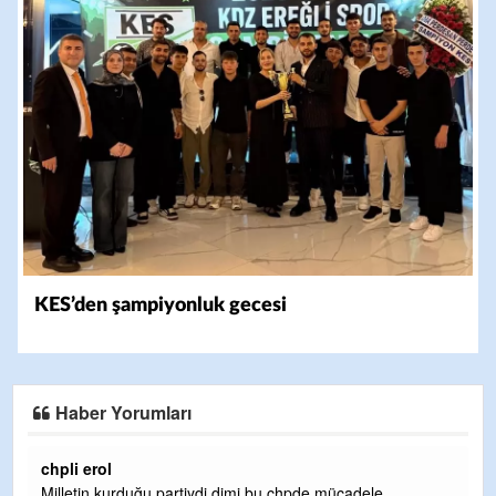
KES’den şampiyonluk gecesi
Haber Yorumları
Ereğlili
Ereğli Futbol Kulübünü Erdemir'i özelleştirenler düşünsün