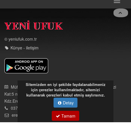
Toggle
navigat
© yeniufuk.com.tr
Künye - iletişim
Sitemizden en iyi şekilde faydalanabilmeniz
için çerezler kullanılmaktadır, sitemizi
kullanarak çerezleri kabul etmiş saylırsınız.
Detay
Müftü Mahallesi Ateş Ahmet Sokak Cerrahoğlu İşmerkezi
Tamam
Kat:5 no:2
Kdz.Ereğli/Zonguldak