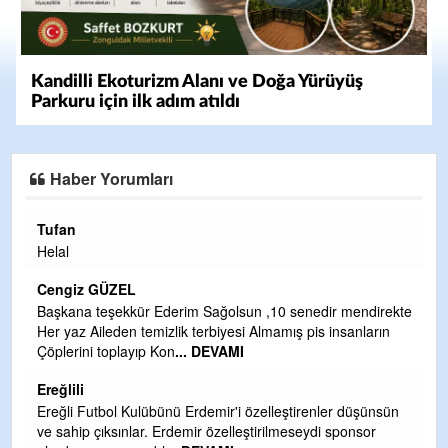
Kandilli Ekoturizm Alanı ve Doğa Yürüyüş
Parkuru için ilk adım atıldı
Haber Yorumları
Halil Aydın
Çırak ustasından öğrenir kısmet bağlamayı... Ben İbrahim
Yalçını tebrik ediyorum.
CEVDET YILMAZ
kte
GULDERE DERE ÇALIŞMALARI, SEKIZ YIL ÖNCE ALKAYA
TARAFINDAN BAŞLATILDI, ETRASFINDA YERLEŞİM YERI
OLMAYAN KISIMLARA DUVARLAR YAPILDI."BURADAK
...
DEVAMI
n
Şaban yavuz