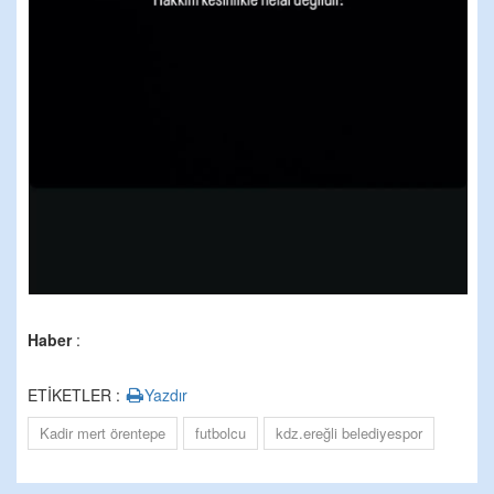
Haber
:
ETİKETLER :
Yazdır
Kadir mert örentepe
futbolcu
kdz.ereğli belediyespor