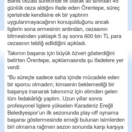
Bahis cezası sürecinde ilk olarak alt sınırdan 45
günlük ceza aldığını ifade eden Örentepe, süreç
içerisinde kendisine ek bir yaptırım
uygulanmayacağının konuşulduğunu ancak
liglerin sona ermesinin ardından, cezasının
bitmesinden yaklaşık 5 ay sonra 600 bin TL para
cezasının tebliğ edildiğini açıkladı.
Takımın başarısı için büyük özveri gösterdiğini
belirten Örentepe, açıklamasında şu ifadelere yer
verdi:
“Bu süreçte sadece saha içinde mücadele eden
bir sporcu olmadım; kimsenin beklemediği bir
başarıya inanarak takımımız için elimden gelen
tüm fedakârlığı yaptım. Uzun yıllar sonra
profesyonel liglere yükselen Karadeniz Ereğli
Belediyespor’un ilk sezonunda play-off oynama
başarısı göstermesinde emeği bulunan isimlerden
biri olmama rağmen sezon sonunda karşı karşıya