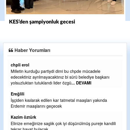
KES’den şampiyonluk gecesi
Haber Yorumları
Ereğlili
Ereğli Futbol Kulübünü Erdemir'i özelleştirenler düşünsün
ve sahip çıksınlar. Erdemir özelleştirilmeseydi sponsor
olurdu ve para probl
... DEVAMI
Ereğlili
Tebrikler başkanım ve yönetim kurulu, güzel bir
hizmet.Ereğlimizin terası sayenizde huzur ve ahlak bulacak
teşekkürler
Halil Aydın
i
Birol Şahin ülke hizmetine çeyrek asır damgasını vurmuş