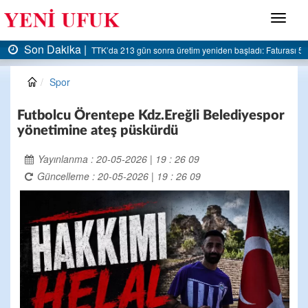
Menü
Son Dakika |
AK Parti Ereğli İlçe Başkanlığı’ndan belediyeye sert eleştiri:
Spor
Futbolcu Örentepe Kdz.Ereğli Belediyespor
yönetimine ateş püskürdü
Yayınlanma : 20-05-2026 | 19 : 26 09
Güncelleme : 20-05-2026 | 19 : 26 09