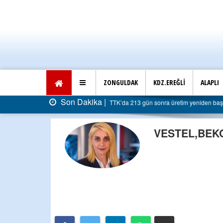
ZONGULDAK
KDZ.EREĞLİ
ALAPLI
Son Dakika |
TTK’da 213 gün sonra üretim yeniden başla
VESTEL,BEKO