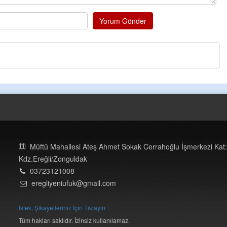
Yorum Gönder
Müftü Mahallesi Ateş Ahmet Sokak Cerrahoğlu İşmerkezi Kat:
Kdz.Ereğli/Zonguldak
03723121008
eregliyeniufuk@gmail.com
İstek, Şikayetleriniz İçin Tıklayın
Tüm hakları saklıdır. İzinsiz kullanılamaz.