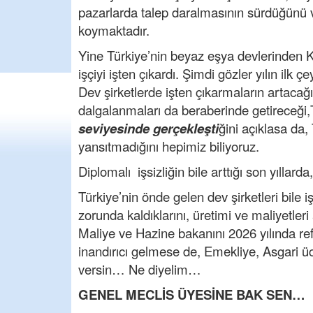
pazarlarda talep daralmasının sürdüğünü v
koymaktadır.
Yine Türkiye’nin beyaz eşya devlerinden K
işçiyi işten çıkardı. Şimdi gözler yılın ilk 
Dev şirketlerde işten çıkarmaların artacağı 
dalgalanmaları da beraberinde getireceği,T
seviyesinde gerçekleşti
ğini açıklasa da,
yansıtmadığını hepimiz biliyoruz.
Diplomalı işsizliğin bile arttığı son yılla
Türkiye’nin önde gelen dev şirketleri bile i
zorunda kaldıklarını, üretimi ve maliyetler
Maliye ve Hazine bakanını 2026 yılında re
inandırıcı gelmese de, Emekliye, Asgari üc
versin… Ne diyelim…
GENEL MECLİS ÜYESİNE BAK SEN…