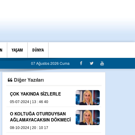
İN
YAŞAM
DÜNYA
07 Ağustos 2026 Cuma
Diğer Yazıları
İZLERLE
YIKILACAK DEDİĞİ SEYİR TERASI
GERİ GELMEYEN ULUPINAR
6 40
30-11-2024 | 18 : 53 00
TURDUYSAN
SIN DÖKMECİ
BANKAMATİK TTK’CI VE ÇAĞLAYA
0 17
17-08-2024 | 16 : 47 33