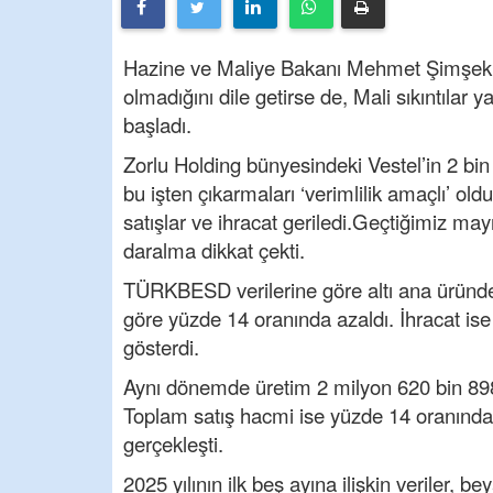
Hazine ve Maliye Bakanı Mehmet Şimşek E
olmadığını dile getirse de, Mali sıkıntılar 
başladı.
Zorlu Holding bünyesindeki Vestel’in 2 bin
bu işten çıkarmaları ‘verimlilik amaçlı’ o
satışlar ve ihracat geriledi.Geçtiğimiz m
daralma dikkat çekti.
TÜRKBESD verilerine göre altı ana üründe i
göre yüzde 14 oranında azaldı. İhracat is
gösterdi.
Aynı dönemde üretim 2 milyon 620 bin 898
Toplam satış hacmi ise yüzde 14 oranında
gerçekleşti.
2025 yılının ilk beş ayına ilişkin veriler,