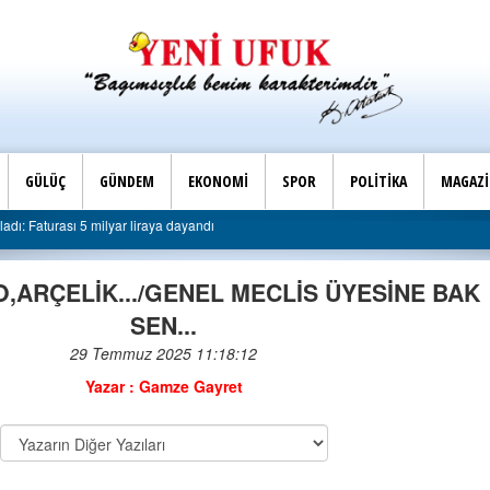
GÜLÜÇ
GÜNDEM
EKONOMİ
SPOR
POLİTİKA
MAGAZ
dı: Faturası 5 milyar liraya dayandı
,ARÇELİK.../GENEL MECLİS ÜYESİNE BAK
SEN...
ÇOK YAKINDA S
29 Temmuz 2025 11:18:12
05-07-2024 | 13 : 4
Yazar : Gamze Gayret
O KOLTUĞA O
AĞLAMAYACAK
08-10-2024 | 20 : 1