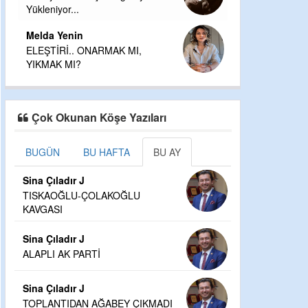
Yükleniyor...
Melda Yenin
ELEŞTİRİ.. ONARMAK MI,
YIKMAK MI?
Çok Okunan Köşe Yazıları
BUGÜN
BU HAFTA
BU AY
Sina Çıladır J
TISKAOĞLU-ÇOLAKOĞLU
KAVGASI
Sina Çıladır J
ALAPLI AK PARTİ
Sina Çıladır J
TOPLANTIDAN AĞABEY ÇIKMADI