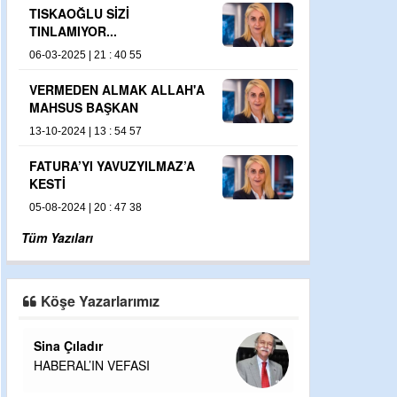
İ
TAMAMEN LİYAKAT MESELESİ
15-09-2024 | 15 : 54 37
0 55
HAKKINDA SORUŞTURMA OLMAYA
AK ALLAH'A
DOKTORA BU ARALAR AMELİYAT 
AN
DEMİŞLER...
4 57
23-02-2026 | 20 : 54 08
UZYILMAZ’A
BAŞ AKTÖR KOTRA ,YARDIMCI AK
İPEKÇİ
7 38
18-09-2024 | 15 : 37 30
Tüm Yazıları
Köşe Yazarlarımız
Sina Çıladır
HABERAL’IN VEFASI