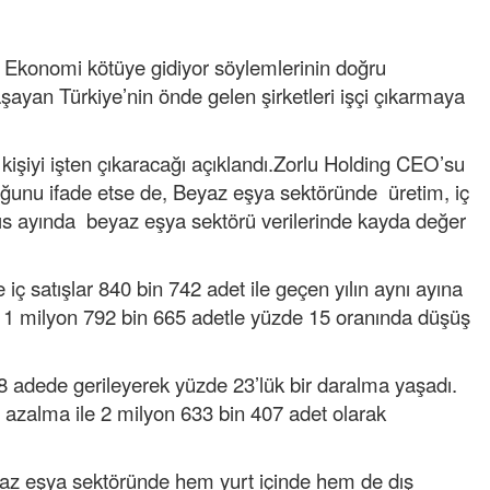
TISKAOĞLU SİZ
TINLAMIYOR...
konomi kötüye gidiyor söylemlerinin doğru
06-03-2025 | 21 : 4
yaşayan Türkiye’nin önde gelen şirketleri işçi çıkarmaya
VERMEDEN ALM
MAHSUS BAŞK
 kişiyi işten çıkaracağı açıklandı.Zorlu Holding CEO’su
13-10-2024 | 13 : 5
lduğunu ifade etse de, Beyaz eşya sektöründe üretim, iç
FATURA’YI YAV
ayıs ayında beyaz eşya sektörü verilerinde kayda değer
KESTİ
05-08-2024 | 20 : 4
ç satışlar 840 bin 742 adet ile geçen yılın aynı ayına
e 1 milyon 792 bin 665 adetle yüzde 15 oranında düşüş
 adede gerileyerek yüzde 23’lük bir daralma yaşadı.
 azalma ile 2 milyon 633 bin 407 adet olarak
 beyaz eşya sektöründe hem yurt içinde hem de dış