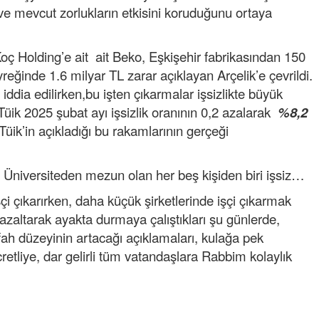
e mevcut zorlukların etkisini koruduğunu ortaya
oç Holding’e ait ait Beko, Eşkişehir fabrikasından 150
çeyreğinde 1.6 milyar TL zarar açıklayan Arçelik’e çevrildi.
iddia edilirken,bu işten çıkarmalar işsizlikte büyük
üik 2025 şubat ayı işsizlik oranının 0,2 azalarak
%8,2
 Tüik’in açıkladığı bu rakamlarının gerçeği
rda, Üniversiteden mezun olan her beş kişiden biri işsiz…
şçi çıkarırken, daha küçük şirketlerinde işçi çıkarmak
i azaltarak ayakta durmaya çalıştıkları şu günlerde,
fah düzeyinin artacağı açıklamaları, kulağa pek
retliye, dar gelirli tüm vatandaşlara Rabbim kolaylık