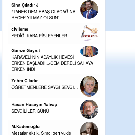
Sina Çıladır J
“TANER DEMİRBAŞ OLACAĞINA
RECEP YILMAZ OLSUN”
civileme
YEDİĞİ KABA PİSLEYENLER
Gamze Gayret
KARAVELİ'NİN ADAYLIK HEVESİ
ERKEN BAŞLADI!.../CEM DERELİ SAHAYA
ERKEN İNDİ
Zehra Çıladır
ÖĞRETMENLERE SAYGI-SEVGİ…
Hasan Hüseyin Yalvaç
SEVGİLİLER GÜNÜ
M.Kademoğlu
Mesajlar eksik. Şimdi geri yükle