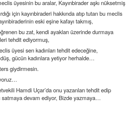
meclis üyesinin bu aralar, Kayınbirader aşkı nüksetmiş
dığı için kayınbiraderi hakkında atıp tutan bu meclis
ayınbiraderinin eski eşine kafayı takmış,
 öğrenen bu zat, kendi ayakları üzerinde durmaya
leri tehdit ediyormuş,
clis üyesi sen kadınları tehdit edeceğine,
e düş, gücün kadınlara yetiyor herhalde…
ers giydirmesin.
liyoruz…
vekili Hamdi Uçar’da onu yazanları tehdit edip
tlaç satmaya devam ediyor, Bizde yazmaya…