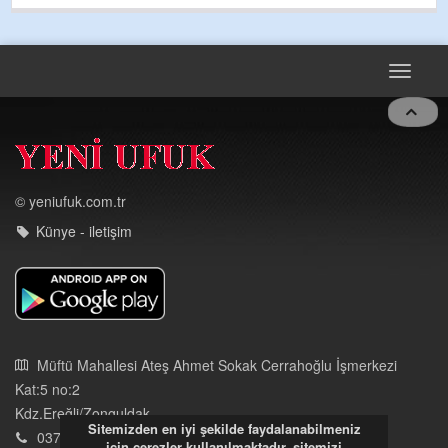
TARAFINDAN BAŞLATILDI, ETRASFINDA YERLEŞİM YERI
OLMAYAN KISIMLARA DUVARLAR YAPILDI."BURADAK
...
DEVAMI
Toggle
navigat
© yeniufuk.com.tr
Künye - iletişim
Sitemizden en iyi şekilde faydalanabilmeniz
Müftü Mahallesi Ateş Ahmet Sokak Cerrahoğlu İşmerkezi
için çerezler kullanılmaktadır, sitemizi