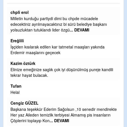
Ereğlili
Ereğli Futbol Kulübünü Erdemir'i özelleştirenler düşünsün
ve sahip çıksınlar. Erdemir özelleştirilmeseydi sponsor
olurdu ve para probl
... DEVAMI
Ereğlili
Tebrikler başkanım ve yönetim kurulu, güzel bir
hizmet.Ereğlimizin terası sayenizde huzur ve ahlak bulacak
teşekkürler
Halil Aydın
i
Birol Şahin ülke hizmetine çeyrek asır damgasını vurmuş
siyasi geleneğin vücut bulmuş hali yalpalamadan saf
değiştirmeden küsmeden yunus
... DEVAMI
Halil Aydın
Çırak ustasından öğrenir kısmet bağlamayı... Ben İbrahim
kte
Yalçını tebrik ediyorum.
CEVDET YILMAZ
GULDERE DERE ÇALIŞMALARI, SEKIZ YIL ÖNCE ALKAYA