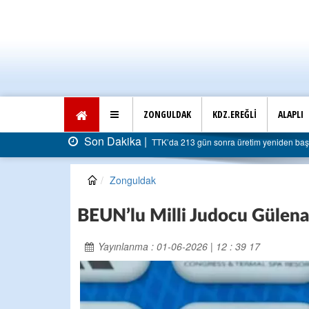
ZONGULDAK
KDZ.EREĞLİ
ALAPLI
Son Dakika |
AK Parti Ereğli İlçe Başkanlığı’ndan belediye
Zonguldak
BEUN’lu Milli Judocu Gülena
Yayınlanma : 01-06-2026 | 12 : 39 17