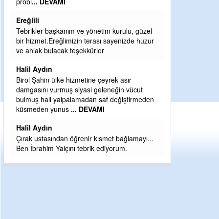
Sebahattin özarslan
Günaydın hayırlı sabahlar dilerim
H BakiYüksel
Hak hukuk adalet işte CHP Kemal Kılıçdaroğlu
babaocağı
Yeni parti için ereğli ilçe teşkilatımızı merak
eder dururken asıl merakımız halk
kahramanlarımız ereğli aşkı ile yanıp tutuşan
eeeğ
... DEVAMI