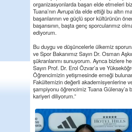
organizasyonlarda başarı elde etmeleri 
Tuana’nın Avrupa’da elde ettiği bu altın ma
başarılarının ve güçlü spor kültürünün önem
başarısının, başta genç sporcularımız olm
ediyorum.
Bu duygu ve düşüncelerle ülkemiz sporuna 
ve Spor Bakanımız Sayın Dr. Osman Aşkın
şükranlarımı sunuyorum. Ayrıca bizlere h
Sayın Prof. Dr. Erol Özvar’a ve Yükseköğr
Öğrencimizin yetişmesinde emeği bulunan m
Fakültemizin değerli akademisyenlerine v
şampiyonu öğrencimiz Tuana Gülenay’a baş
kariyeri diliyorum.”