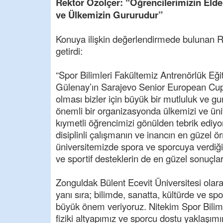
Rektör Özölçer: “Öğrencilerimizin Elde
ve Ülkemizin Gururudur”
Konuya ilişkin değerlendirmede bulunan Rek
getirdi:
“Spor Bilimleri Fakültemiz Antrenörlük Eği
Gülenay’ın Sarajevo Senior European Cu
olması bizler için büyük bir mutluluk ve gu
önemli bir organizasyonda ülkemizi ve üniv
kıymetli öğrencimizi gönülden tebrik ediyo
disiplinli çalışmanın ve inancın en güzel ö
üniversitemizde spora ve sporcuya verdi
ve sportif desteklerin de en güzel sonuçlar
Zonguldak Bülent Ecevit Üniversitesi olara
yanı sıra; bilimde, sanatta, kültürde ve sp
büyük önem veriyoruz. Nitekim Spor Bilim
fiziki altyapımız ve sporcu dostu yaklaşım