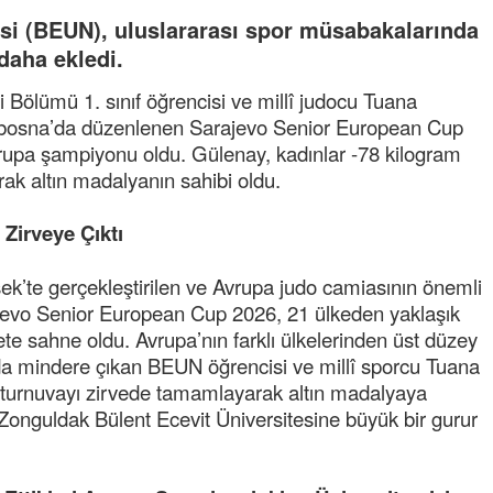
esi (BEUN), uluslararası spor müsabakalarında
 daha ekledi.
i Bölümü 1. sınıf öğrencisi ve millî judocu Tuana
ybosna’da düzenlenen Sarajevo Senior European Cup
rupa şampiyonu oldu. Gülenay, kadınlar -78 kilogram
rak altın madalyanın sahibi oldu.
 Zirveye Çıktı
k’te gerçekleştirilen ve Avrupa judo camiasının önemli
ajevo Senior European Cup 2026, 21 ülkeden yaklaşık
te sahne oldu. Avrupa’nın farklı ülkelerinden üst düzey
da mindere çıkan BEUN öğrencisi ve millî sporcu Tuana
a turnuvayı zirvede tamamlayarak altın madalyaya
onguldak Bülent Ecevit Üniversitesine büyük bir gurur