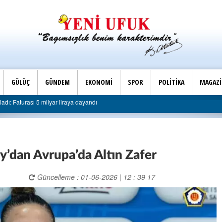
GÜLÜÇ
GÜNDEM
EKONOMİ
SPOR
POLİTİKA
MAGAZ
ye sert eleştiri: “Algı siyaseti değil, hizmet belediyeciliği”
y’dan Avrupa’da Altın Zafer
Güncelleme : 01-06-2026 | 12 : 39 17