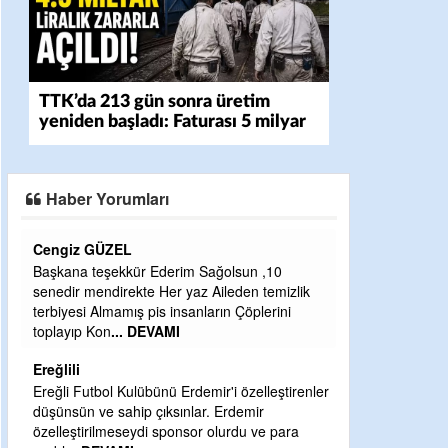
TTK’da 213 gün sonra üretim
yeniden başladı: Faturası 5 milyar
liraya dayandı
Haber Yorumları
CEVDET YILMAZ
GULDERE DERE ÇALIŞMALARI, SEKIZ YIL
ÖNCE ALKAYA TARAFINDAN BAŞLATILDI,
ETRASFINDA YERLEŞİM YERI OLMAYAN
KISIMLARA DUVARLAR YAPILDI."BURADAK
...
DEVAMI
Şaban yavuz
ler
Mekanı cennet olsun kederli ailesine Rabbim
Sabri Celil ihsan eylesin