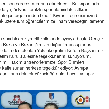
probl
... DEVAMI
bizleri son derece memnun etmektedir. Bu kapsamda
dalya, üniversitemizin spor alanındaki istikrarlı
Ereğlili
li göstergelerinden biridir. Kıymetli öğrencimizin bu
Tebrikler başkanım ve yönetim kurulu, güzel
ak üzere tüm öğrencilerimize ilham vereceğini temenni
bir hizmet.Ereğlimizin terası sayenizde huzur
ve ahlak bulacak teşekkürler
Halil Aydın
sundukları kıymetli katkılar dolayısıyla başta Gençlik
Birol Şahin ülke hizmetine çeyrek asır
 Bak’a ve Bakanlığımızın değerli mensuplarına
damgasını vurmuş siyasi geleneğin vücut
er daim destek olan Yükseköğretim Kurulu Başkanımız
bulmuş hali yalpalamadan saf değiştirmeden
küsmeden yunus
... DEVAMI
etim Kurulu ailesine teşekkürlerimi sunuyorum.
illî takım antrenörlerimize, Spor Bilimleri
Halil Aydın
e katkı sunan herkese teşekkür ediyor; Avrupa
Çırak ustasından öğrenir kısmet bağlamayı...
arılarla dolu bir yüksek öğrenim hayatı ve spor
Ben İbrahim Yalçını tebrik ediyorum.