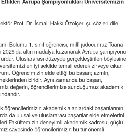
 Ettikleri Avrupa Şampiyonlukları Üniversitemizin
tör Prof. Dr. İsmail Hakkı Özölçer, şu sözleri dile
timi Bölümü 1. sınıf öğrencisi, millî judocumuz Tuana
p 2026’da altın madalya kazanarak Avrupa şampiyonu
rurdur. Uluslararası düzeyde gerçekleştirilen böylesine
ersitemizi en iyi şekilde temsil ederek zirveye çıkan
rum. Öğrencimizin elde ettiği bu başarı; azmin,
Cengiz GÜZEL
rneklerinden biridir. Aynı zamanda bu başarı,
Başkana teşekkür Ederim Sağolsun ,10
ğimiz değerin, öğrencilerimize sunduğumuz akademik
senedir mendirekte Her yaz Aileden temizlik
terbiyesi Almamış pis insanların Çöplerini
ındandır.
toplayıp Kon
... DEVAMI
k öğrencilerimizin akademik alanlardaki başarılarının
Ereğlili
orda da ulusal ve uluslararası başarılar elde etmelerini
Ereğli Futbol Kulübünü Erdemir'i özelleştiren
leri Fakültemizin deneyimli akademik kadrosu, güçlü
düşünsün ve sahip çıksınlar. Erdemir
özelleştirilmeseydi sponsor olurdu ve para
ımız sayesinde öğrencilerimizin bu tür önemli