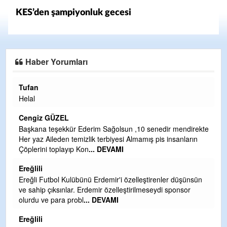
KES’den şampiyonluk gecesi
Haber Yorumları
Halil Aydın
Çırak ustasından öğrenir kısmet bağlamayı... Ben İbrahim
Yalçını tebrik ediyorum.
CEVDET YILMAZ
ekte
n
GULDERE DERE ÇALIŞMALARI, SEKIZ YIL ÖNCE ALKAYA
TARAFINDAN BAŞLATILDI, ETRASFINDA YERLEŞİM YERI
OLMAYAN KISIMLARA DUVARLAR YAPILDI."BURADAK
...
DEVAMI
sün
Şaban yavuz
Mekanı cennet olsun kederli ailesine Rabbim Sabri Celil
ihsan eylesin