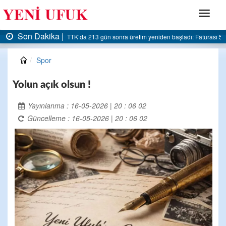
Menü
Son Dakika |
sı 5 milyar liraya dayandı
AK Parti Ereğli İlçe Başkanlığı’ndan belediyeye sert eleştir
Spor
Yolun açık olsun !
Yayınlanma : 16-05-2026 | 20 : 06 02
Güncelleme : 16-05-2026 | 20 : 06 02