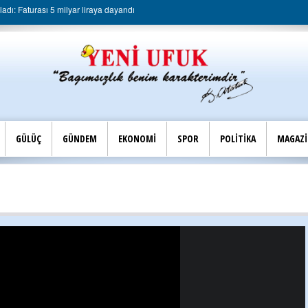
dı: Faturası 5 milyar liraya dayandı
GÜLÜÇ
GÜNDEM
EKONOMİ
SPOR
POLİTİKA
MAGAZ