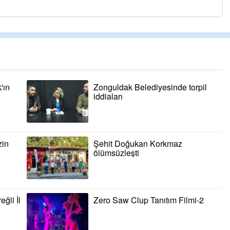
'ın
Zonguldak Belediyesinde torpil
iddiaları
zin
Şehit Doğukan Korkmaz
ölümsüzleşti
ğli İl
Zero Saw Clup Tanıtım Filmi-2