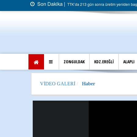
Son Dakika |
TTK’da 213 gün sonra üretim yeniden başla
ZONGULDAK
KDZ.EREĞLİ
ALAPLI
VİDEO GALERİ
Haber