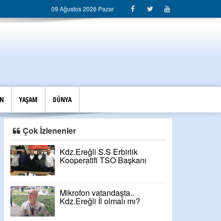
09 Ağustos 2026 Pazar
İN
YAŞAM
DÜNYA
Çok İzlenenler
Kdz.Ereğli S.S Erbirlik
Kooperatifi TSO Başkanı
Niyazi Özcan'a desteğini
açıkladı
Mikrofon vatandaşta..
Kdz.Ereğli İl olmalı mı?