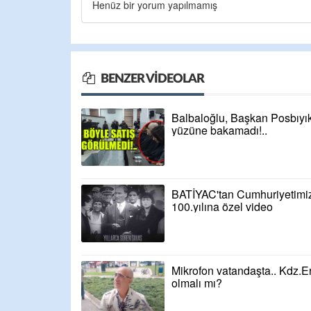
Henüz bir yorum yapılmamış
BENZER VIDEOLAR
Balbaloğlu, Başkan Posbıyık
yüzüne bakamadı!..
BATİYAC'tan Cumhuriyetimi
100.yılına özel video
Mikrofon vatandaşta.. Kdz.Ere
olmalı mı?