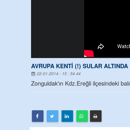
AVRUPA KENTİ (!) SULAR ALTINDA 
22-01-2014 - 15 : 54 44
Zonguldak'ın Kdz.Ereğli ilçesindeki balık