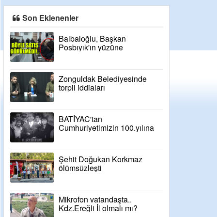
Son Eklenenler
Balbaloğlu, Başkan
Posbıyık'ın yüzüne
bakamadı!..
Zonguldak Belediyesinde
torpil iddiaları
BATİYAC'tan
Cumhuriyetimizin 100.yılına
özel video
Şehit Doğukan Korkmaz
ölümsüzleşti
Mikrofon vatandaşta..
Kdz.Ereğli İl olmalı mı?