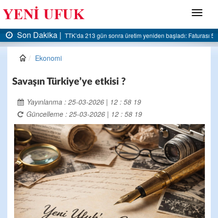
Menü
Son Dakika |
turası 5 milyar liraya dayandı
AK Parti Ereğli İlçe Başkanlığı’ndan belediyeye sert el
Ekonomi
Savaşın Türkiye’ye etkisi ?
Yayınlanma : 25-03-2026 | 12 : 58 19
Güncelleme : 25-03-2026 | 12 : 58 19