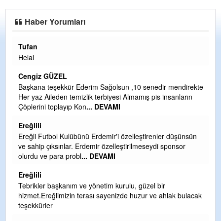
Haber Yorumları
Halil Aydın
Çırak ustasından öğrenir kısmet bağlamayı... Ben İbrahim
Yalçını tebrik ediyorum.
CEVDET YILMAZ
ndirekte
nların
GULDERE DERE ÇALIŞMALARI, SEKIZ YIL ÖNCE ALKAY
TARAFINDAN BAŞLATILDI, ETRASFINDA YERLEŞİM YER
OLMAYAN KISIMLARA DUVARLAR YAPILDI."BURADAK
...
DEVAMI
üşünsün
Şaban yavuz
sor
Mekanı cennet olsun kederli ailesine Rabbim Sabri Celil
ihsan eylesin
Sebahattin özarslan
 bulacak
Günaydın hayırlı sabahlar dilerim
H BakiYüksel