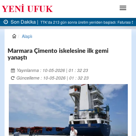
Menü
Son Dakika |
Faturası 5 milyar liraya dayandı
AK Parti Ereğli İlçe Başkanlığı’ndan belediyeye sert 
Alaplı
Marmara Çimento iskelesine ilk gemi
yanaştı
Yayınlanma : 10-05-2026 | 01 : 32 23
Güncelleme : 10-05-2026 | 01 : 32 23