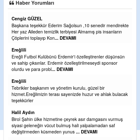
Haber Yorumları
CEVDET YILMAZ
endirekte
GULDERE DERE ÇALIŞMALARI, SEKIZ YIL ÖNCE ALKA
nların
TARAFINDAN BAŞLATILDI, ETRASFINDA YERLEŞİM YER
OLMAYAN KISIMLARA DUVARLAR YAPILDI."BURADAK
...
DEVAMI
Şaban yavuz
düşünsün
nsor
Mekanı cennet olsun kederli ailesine Rabbim Sabri Celil
ihsan eylesin
Sebahattin özarslan
Günaydın hayırlı sabahlar dilerim
k bulacak
H BakiYüksel
Hak hukuk adalet işte CHP Kemal Kılıçdaroğlu
babaocağı
 vurmuş
saf
Yeni parti için ereğli ilçe teşkilatımızı merak eder dururken
asıl merakımız halk kahramanlarımız ereğli aşkı ile yanıp
tutuşan eeeğ
... DEVAMI