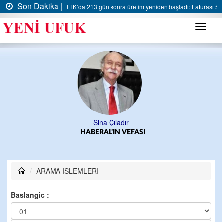
Son Dakika |
TTK’da 213 gün sonra üretim yeniden başladı: Faturası 5 m
Menü
Sina Çıladır
HABERAL’IN VEFASI
ARAMA ISLEMLERI
Baslangic :