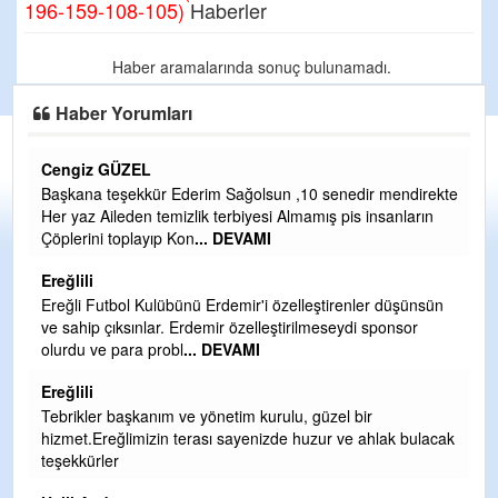
196-159-108-105)
Haberler
Haber aramalarında sonuç bulunamadı.
Haber Yorumları
Cengiz GÜZEL
C
Başkana teşekkür Ederim Sağolsun ,10 senedir mendirekte
G
Her yaz Aileden temizlik terbiyesi Almamış pis insanların
T
Çöplerini toplayıp Kon
... DEVAMI
O
D
Ereğlili
Ş
Ereğli Futbol Kulübünü Erdemir'i özelleştirenler düşünsün
ve sahip çıksınlar. Erdemir özelleştirilmeseydi sponsor
Me
olurdu ve para probl
... DEVAMI
ih
Ereğlili
S
Tebrikler başkanım ve yönetim kurulu, güzel bir
Gü
hizmet.Ereğlimizin terası sayenizde huzur ve ahlak bulacak
H
teşekkürler
H