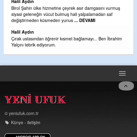
Halil Aydın
b
Birol Şahin ülke hizmetine çeyrek asır damgasını vurmuş
siyasi geleneğin vücut bulmuş hali yalpalamadan saf
Ye
değiştirmeden küsmeden yunus
... DEVAMI
as
t
Halil Aydın
Çırak ustasından öğrenir kısmet bağlamayı... Ben İbrahim
Yalçını tebrik ediyorum.
Toggle
navigat
© yeniufuk.com.tr
Künye - iletişim