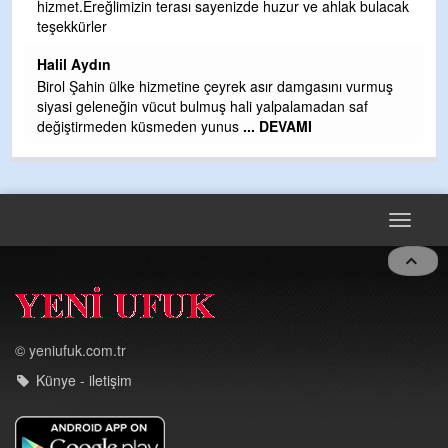
hizmet.Ereğlimizin terası sayenizde huzur ve ahlak bulacak
Gü
teşekkürler
H
Halil Aydın
H
Birol Şahin ülke hizmetine çeyrek asır damgasını vurmuş
siyasi geleneğin vücut bulmuş hali yalpalamadan saf
değiştirmeden küsmeden yunus
... DEVAMI
Toggle
navigat
© yeniufuk.com.tr
Künye - iletişim