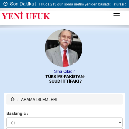
Son Dakika |
TTK’da 213 gün sonra üretim yeniden başladı: Faturası 5 m
Menü
Sina Çıladır
TÜRKİYE-PAKİSTAN-
SUUDİ İTTİFAKI ?
ARAMA ISLEMLERI
Baslangic :