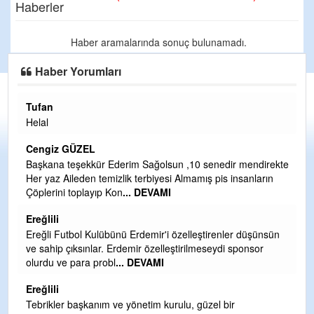
Haberler
Haber aramalarında sonuç bulunamadı.
Haber Yorumları
Tufan
H
Helal
Çı
Ya
Cengiz GÜZEL
C
Başkana teşekkür Ederim Sağolsun ,10 senedir mendirekte
Her yaz Aileden temizlik terbiyesi Almamış pis insanların
G
Çöplerini toplayıp Kon
... DEVAMI
T
O
Ereğlili
D
Ereğli Futbol Kulübünü Erdemir'i özelleştirenler düşünsün
Ş
ve sahip çıksınlar. Erdemir özelleştirilmeseydi sponsor
olurdu ve para probl
... DEVAMI
Me
ih
Ereğlili
S
Tebrikler başkanım ve yönetim kurulu, güzel bir