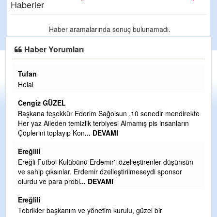
Haberler
Haber aramalarında sonuç bulunamadı.
Haber Yorumları
Tufan
H
Helal
Çı
Ya
Cengiz GÜZEL
C
Başkana teşekkür Ederim Sağolsun ,10 senedir mendirekte
Her yaz Aileden temizlik terbiyesi Almamış pis insanların
G
Çöplerini toplayıp Kon
... DEVAMI
T
O
Ereğlili
D
Ereğli Futbol Kulübünü Erdemir'i özelleştirenler düşünsün
Ş
ve sahip çıksınlar. Erdemir özelleştirilmeseydi sponsor
olurdu ve para probl
... DEVAMI
Me
ih
Ereğlili
S
Tebrikler başkanım ve yönetim kurulu, güzel bir