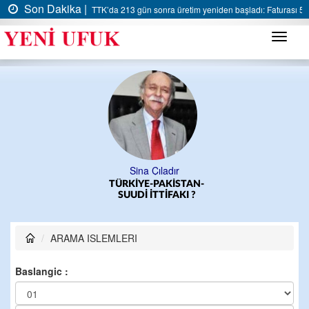
Son Dakika |
TTK’da 213 gün sonra üretim yeniden başladı: Faturası 5 m
Menü
Sina Çıladır
TÜRKİYE-PAKİSTAN-
SUUDİ İTTİFAKI ?
ARAMA ISLEMLERI
Baslangic :