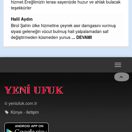
hizmet.Ereğlimizin terası sayenizde huzur ve ahlak bulacak
Gü
teşekkürler
H
Halil Aydın
H
Birol Şahin ülke hizmetine çeyrek asır damgasını vurmuş
siyasi geleneğin vücut bulmuş hali yalpalamadan saf
değiştirmeden küsmeden yunus
... DEVAMI
Toggle
navigat
© yeniufuk.com.tr
Künye - iletişim