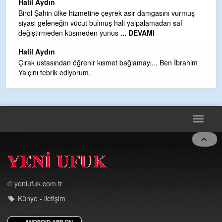
Halil Aydın
b
Birol Şahin ülke hizmetine çeyrek asır damgasını vurmuş
siyasi geleneğin vücut bulmuş hali yalpalamadan saf
Ye
değiştirmeden küsmeden yunus
... DEVAMI
as
t
Halil Aydın
Çırak ustasından öğrenir kısmet bağlamayı... Ben İbrahim
Yalçını tebrik ediyorum.
Toggle
navigat
© yeniufuk.com.tr
Künye - iletişim