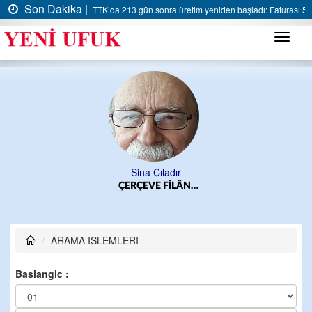
Son Dakika |
TTK’da 213 gün sonra üretim yeniden başladı: Faturası 5 m
Menü
Sina Çıladır
ÇERÇEVE FİLÂN…
ARAMA ISLEMLERI
Baslangic :