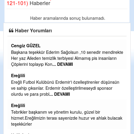
121-101)
Haberler
Haber aramalarında sonuç bulunamadı.
Haber Yorumları
Cengiz GÜZEL
C
Başkana teşekkür Ederim Sağolsun ,10 senedir mendirekte
G
Her yaz Aileden temizlik terbiyesi Almamış pis insanların
T
Çöplerini toplayıp Kon
... DEVAMI
O
D
Ereğlili
Ş
Ereğli Futbol Kulübünü Erdemir'i özelleştirenler düşünsün
ve sahip çıksınlar. Erdemir özelleştirilmeseydi sponsor
Me
olurdu ve para probl
... DEVAMI
ih
Ereğlili
S
Tebrikler başkanım ve yönetim kurulu, güzel bir
Gü
hizmet.Ereğlimizin terası sayenizde huzur ve ahlak bulacak
H
teşekkürler
H