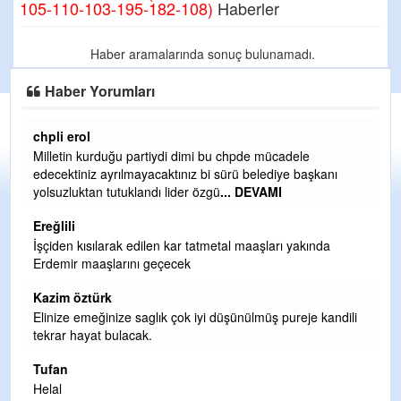
105-110-103-195-182-108)
Haberler
Haber aramalarında sonuç bulunamadı.
Haber Yorumları
chpli erol
Er
Milletin kurduğu partiydi dimi bu chpde mücadele
Er
edecektiniz ayrılmayacaktınız bi sürü belediye başkanı
ve
yolsuzluktan tutuklandı lider özgü
... DEVAMI
ol
Ereğlili
Er
İşçiden kısılarak edilen kar tatmetal maaşları yakında
Te
Erdemir maaşlarını geçecek
hi
te
Kazim öztürk
H
Elinize emeğinize saglık çok iyi düşünülmüş pureje kandili
tekrar hayat bulacak.
Bi
si
Tufan
d
Helal