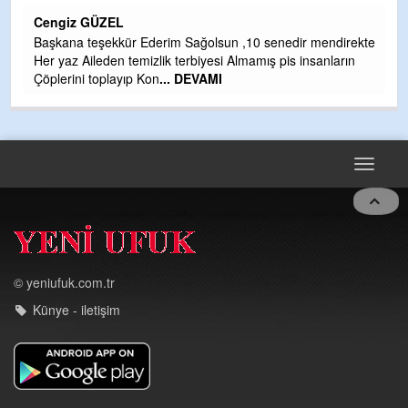
H
Cengiz GÜZEL
Çı
Başkana teşekkür Ederim Sağolsun ,10 senedir mendirekte
Ya
Her yaz Aileden temizlik terbiyesi Almamış pis insanların
C
Çöplerini toplayıp Kon
... DEVAMI
G
T
O
D
Toggle
navigat
© yeniufuk.com.tr
Künye - iletişim