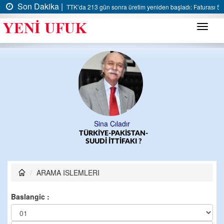
Son Dakika |
TTK’da 213 gün sonra üretim yeniden başladı: Faturası 5 m
Menü
Sina Çıladır
TÜRKİYE-PAKİSTAN-
SUUDİ İTTİFAKI ?
ARAMA ISLEMLERI
Baslangic :