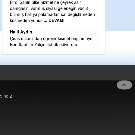
Birol Şahin ülke hizmetine çeyrek asır
Yeni parti için e
damgasını vurmuş siyasi geleneğin vücut
eder dururken a
bulmuş hali yalpalamadan saf değiştirmeden
kahramanlarımız 
küsmeden yunus
... DEVAMI
eeeğ
... DEVAM
Halil Aydın
Çırak ustasından öğrenir kısmet bağlamayı...
Ben İbrahim Yalçını tebrik ediyorum.
5 no:2