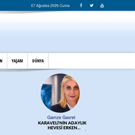
07 Ağustos 2026 Cuma
İN
YAŞAM
DÜNYA
Gamze Gayret
KARAVELİ'NİN ADAYLIK
ÖĞRE
HEVESİ ERKEN
BAŞLADI!.../CEM DERELİ