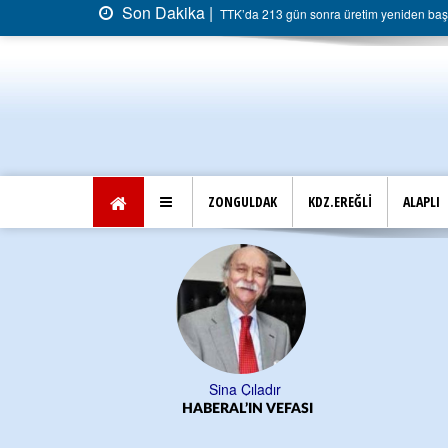
Son Dakika |
TTK’da 213 gün sonra üretim yeniden başla
ZONGULDAK
KDZ.EREĞLİ
ALAPLI
Sina Çıladır
HABERAL’IN VEFASI