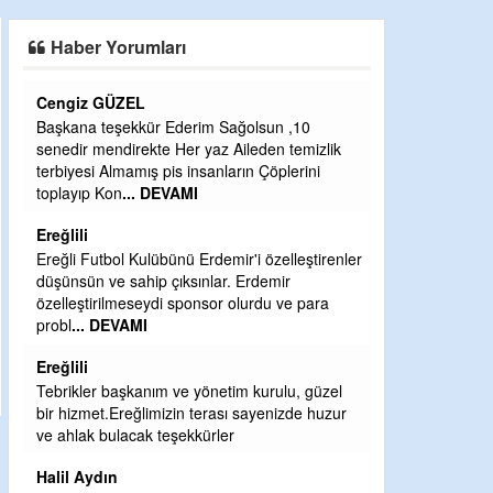
SAHAYA ERKEN İNDİ
Haber Yorumları
Cengiz GÜZEL
CEVDET YILM
Başkana teşekkür Ederim Sağolsun ,10
GULDERE DERE
senedir mendirekte Her yaz Aileden temizlik
ÖNCE ALKAYA 
terbiyesi Almamış pis insanların Çöplerini
ETRASFINDA 
toplayıp Kon
... DEVAMI
KISIMLARA DU
DEVAMI
Ereğlili
Şaban yavuz
Ereğli Futbol Kulübünü Erdemir'i özelleştirenler
düşünsün ve sahip çıksınlar. Erdemir
Mekanı cennet o
özelleştirilmeseydi sponsor olurdu ve para
Sabri Celil ihsa
probl
... DEVAMI
Sebahattin öz
Ereğlili
Günaydın hayırl
Tebrikler başkanım ve yönetim kurulu, güzel
H BakiYüksel
bir hizmet.Ereğlimizin terası sayenizde huzur
ve ahlak bulacak teşekkürler
Hak hukuk adale
Halil Aydın
babaocağı