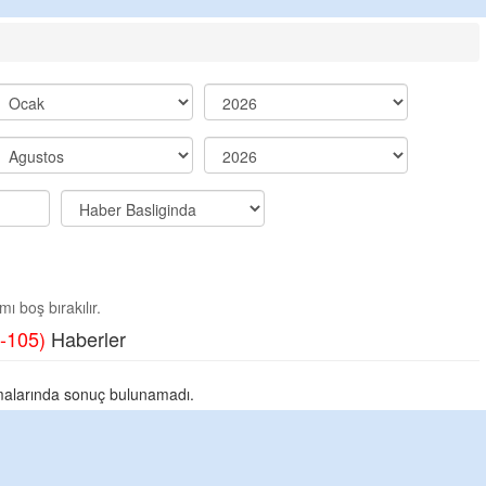
ı boş bırakılır.
-105)
Haberler
alarında sonuç bulunamadı.