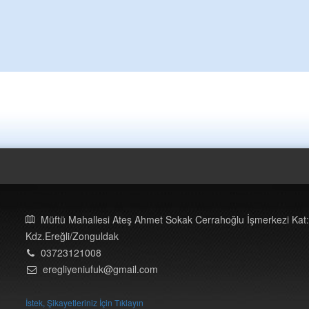
Müftü Mahallesi Ateş Ahmet Sokak Cerrahoğlu İşmerkezi Kat:
Kdz.Ereğli/Zonguldak
03723121008
eregliyeniufuk@gmail.com
İstek, Şikayetleriniz İçin Tıklayın