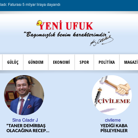
dı: Faturası 5 milyar liraya dayandı
GÜLÜÇ
GÜNDEM
EKONOMİ
SPOR
POLİTİKA
MAGAZ
Sina Çıladır J
civileme
“TANER DEMİRBAŞ
YEDİĞİ KABA
OLACAĞINA RECEP
PİSLEYENLER
YILMAZ OLSUN”