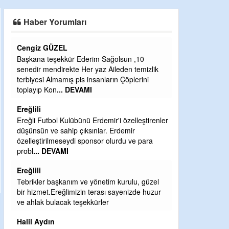
SAHAYA ERKEN İNDİ
Haber Yorumları
Cengiz GÜZEL
CEVDET YILM
Başkana teşekkür Ederim Sağolsun ,10
GULDERE DERE
senedir mendirekte Her yaz Aileden temizlik
ÖNCE ALKAYA 
terbiyesi Almamış pis insanların Çöplerini
ETRASFINDA 
toplayıp Kon
... DEVAMI
KISIMLARA DU
DEVAMI
Ereğlili
Şaban yavuz
Ereğli Futbol Kulübünü Erdemir'i özelleştirenler
düşünsün ve sahip çıksınlar. Erdemir
Mekanı cennet o
özelleştirilmeseydi sponsor olurdu ve para
Sabri Celil ihsa
probl
... DEVAMI
Sebahattin öz
Ereğlili
Günaydın hayırl
Tebrikler başkanım ve yönetim kurulu, güzel
H BakiYüksel
bir hizmet.Ereğlimizin terası sayenizde huzur
ve ahlak bulacak teşekkürler
Hak hukuk adale
Halil Aydın
babaocağı