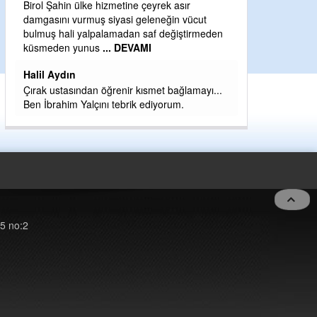
Birol Şahin ülke hizmetine çeyrek asır
Yeni parti için e
damgasını vurmuş siyasi geleneğin vücut
eder dururken a
bulmuş hali yalpalamadan saf değiştirmeden
kahramanlarımız 
küsmeden yunus
... DEVAMI
eeeğ
... DEVAM
Halil Aydın
Çırak ustasından öğrenir kısmet bağlamayı...
Ben İbrahim Yalçını tebrik ediyorum.
5 no:2