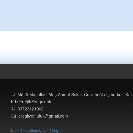
Müftü Mahallesi Ateş Ahmet Sokak Cerrahoğlu İşmerkezi Kat:
Kdz.Ereğli/Zonguldak
03723121008
eregliyeniufuk@gmail.com
İstek, Şikayetleriniz İçin Tıklayın