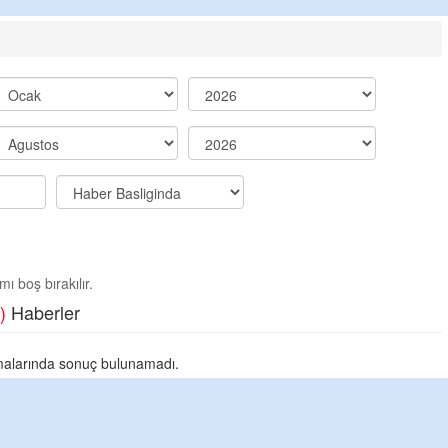
ı boş bırakılır.
)
Haberler
alarında sonuç bulunamadı.