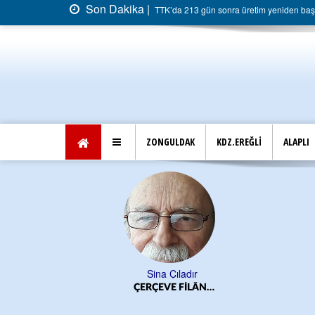
Son Dakika |
TTK’da 213 gün sonra üretim yeniden başla
ZONGULDAK
KDZ.EREĞLİ
ALAPLI
Sina Çıladır
ÇERÇEVE FİLÂN…