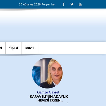
06 Ağustos 2026 Perşembe
İN
YAŞAM
DÜNYA
Gamze Gayret
KARAVELİ'NİN ADAYLIK
ÖĞRE
HEVESİ ERKEN
BAŞLADI!.../CEM DERELİ