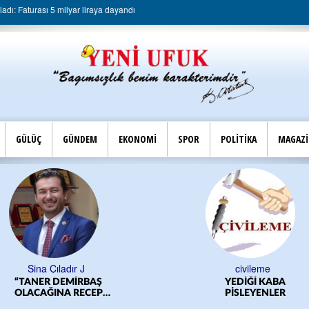
dı: Faturası 5 milyar liraya dayandı
GÜLÜÇ
GÜNDEM
EKONOMİ
SPOR
POLİTİKA
MAGAZ
Sina Çıladır J
civileme
“TANER DEMİRBAŞ
YEDİĞİ KABA
OLACAĞINA RECEP
PİSLEYENLER
YILMAZ OLSUN”