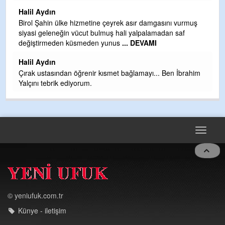
H
Halil Aydın
b
Birol Şahin ülke hizmetine çeyrek asır damgasını vurmuş
siyasi geleneğin vücut bulmuş hali yalpalamadan saf
Ye
değiştirmeden küsmeden yunus
... DEVAMI
as
t
Halil Aydın
Çırak ustasından öğrenir kısmet bağlamayı... Ben İbrahim
Yalçını tebrik ediyorum.
Toggle
navigat
© yeniufuk.com.tr
Künye - iletişim