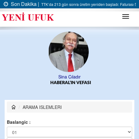
Son Dakika |
TTK’da 213 gün sonra üretim yeniden başladı: Faturası 5 m
Menü
Sina Çıladır
HABERAL’IN VEFASI
ARAMA ISLEMLERI
Baslangic :