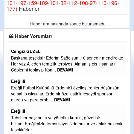
101-197-159-109-101-32-112-108-97-110-196-
177)
Haberler
Haber aramalarında sonuç bulunamadı.
Haber Yorumları
Cengiz GÜZEL
C
Başkana teşekkür Ederim Sağolsun ,10 senedir mendirekte
G
Her yaz Aileden temizlik terbiyesi Almamış pis insanların
T
Çöplerini toplayıp Kon
... DEVAMI
O
D
Ereğlili
Ş
Ereğli Futbol Kulübünü Erdemir'i özelleştirenler düşünsün
ve sahip çıksınlar. Erdemir özelleştirilmeseydi sponsor
Me
olurdu ve para probl
... DEVAMI
ih
Ereğlili
S
Tebrikler başkanım ve yönetim kurulu, güzel bir
Gü
hizmet.Ereğlimizin terası sayenizde huzur ve ahlak bulacak
H
teşekkürler