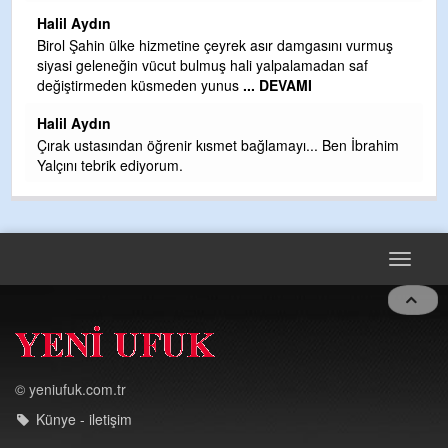
H
Halil Aydın
b
Birol Şahin ülke hizmetine çeyrek asır damgasını vurmuş
siyasi geleneğin vücut bulmuş hali yalpalamadan saf
Ye
değiştirmeden küsmeden yunus
... DEVAMI
as
t
Halil Aydın
Çırak ustasından öğrenir kısmet bağlamayı... Ben İbrahim
Yalçını tebrik ediyorum.
Toggle
navigat
© yeniufuk.com.tr
Künye - iletişim