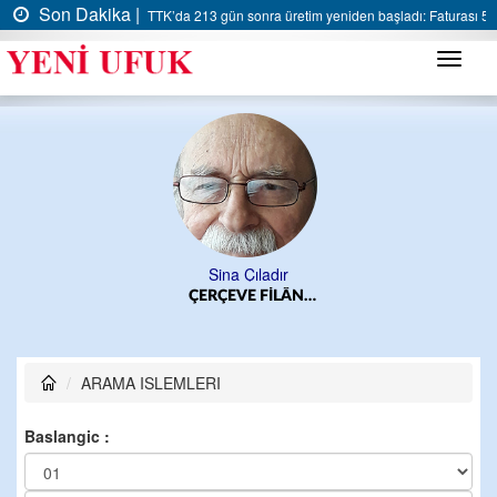
Son Dakika |
TTK’da 213 gün sonra üretim yeniden başladı: Faturası 5 m
Menü
Sina Çıladır
ÇERÇEVE FİLÂN…
ARAMA ISLEMLERI
Baslangic :