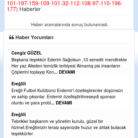
101-197-159-109-101-32-112-108-97-110-196-
177)
Haberler
Haber aramalarında sonuç bulunamadı.
Haber Yorumları
Cengiz GÜZEL
C
Başkana teşekkür Ederim Sağolsun ,10 senedir mendirekte
G
Her yaz Aileden temizlik terbiyesi Almamış pis insanların
T
Çöplerini toplayıp Kon
... DEVAMI
O
D
Ereğlili
Ş
Ereğli Futbol Kulübünü Erdemir'i özelleştirenler düşünsün
ve sahip çıksınlar. Erdemir özelleştirilmeseydi sponsor
Me
olurdu ve para probl
... DEVAMI
ih
Ereğlili
S
Tebrikler başkanım ve yönetim kurulu, güzel bir
Gü
hizmet.Ereğlimizin terası sayenizde huzur ve ahlak bulacak
H
teşekkürler