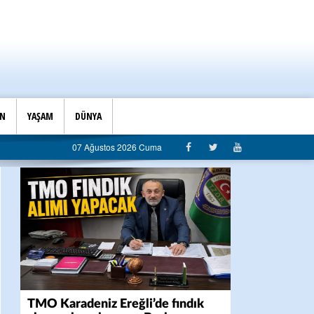
İN
YAŞAM
DÜNYA
ye sert eleştiri: “Algı siyaseti değil, hizmet belediyeciliği”
07 Ağustos 2026 Cuma
TMO Karadeniz Ereğli’de fındık