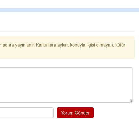
 sonra yayınlanır. Kanunlara aykırı, konuyla ilgisi olmayan, küfür
Cengiz GÜZEL
Başkana teşekkür Ederim Sağolsun ,10
senedir mendirekte Her yaz Aileden temizli
terbiyesi Almamış pis insanların Çöplerini
toplayıp Kon
... DEVAMI
Yorum Gönder
Ereğlili
Ereğli Futbol Kulübünü Erdemir'i özelleştire
düşünsün ve sahip çıksınlar. Erdemir
özelleştirilmeseydi sponsor olurdu ve para