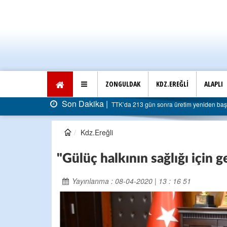
ZONGULDAK
KDZ.EREĞLİ
ALAPLI
on Dakika |
TTK’da 213 gün sonra üretim yeniden başladı: Faturası 5 milyar li
Kdz.Ereğli
"Gülüç halkının sağlığı için g
Yayınlanma : 08-04-2020 | 13 : 16 51