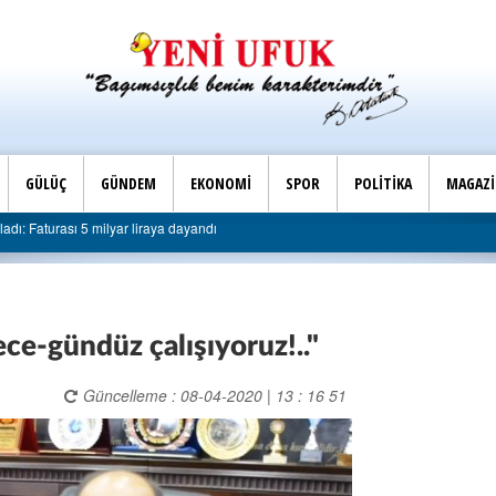
GÜLÜÇ
GÜNDEM
EKONOMİ
SPOR
POLİTİKA
MAGAZ
Son Dakika |
raya dayandı
AK Parti Ereğli İlçe Başkanlığı’ndan belediye
ece-gündüz çalışıyoruz!.."
Güncelleme : 08-04-2020 | 13 : 16 51