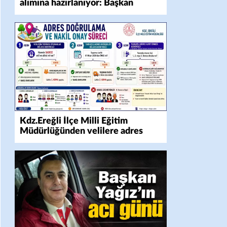
alımına hazırlanıyor: Başkan
Yalman’dan hasat uyarısı
Kdz.Ereğli İlçe Milli Eğitim
Müdürlüğünden velilere adres
doğrulama ve nakil süreci
bilgilendirmesi