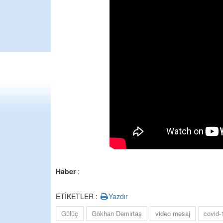
Haber
:
ETİKETLER :
Yazdır
Gülüç
Gökhan Demirtaş
video mesaj
covid-