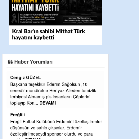
Kral Bar’ın sahibi Mithat Türk
hayatını kaybetti
Haber Yorumları
CEVDET YILMAZ
GULDERE DERE ÇALIŞMALARI, SEKIZ YIL
k
ÖNCE ALKAYA TARAFINDAN BAŞLATILDI,
ETRASFINDA YERLEŞİM YERI OLMAYAN
KISIMLARA DUVARLAR YAPILDI."BURADAK
...
DEVAMI
Şaban yavuz
nler
Mekanı cennet olsun kederli ailesine Rabbim
Sabri Celil ihsan eylesin