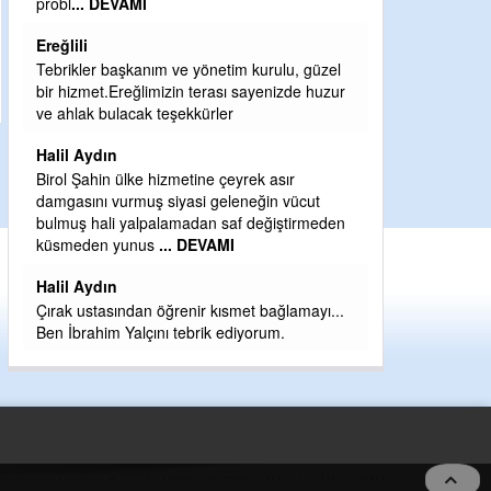
Sebahattin özarslan
Günaydın hayırlı sabahlar dilerim
l
H BakiYüksel
ur
Hak hukuk adalet işte CHP Kemal Kılıçdaroğlu
babaocağı
Yeni parti için ereğli ilçe teşkilatımızı merak
eder dururken asıl merakımız halk
en
kahramanlarımız ereğli aşkı ile yanıp tutuşan
eeeğ
... DEVAMI
..
5 no:2