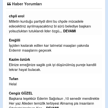
Haber Yorumları
Ereğlili
Ereğli Futbol Kulübünü Erdemir'i özelleştirenler düşünsün
ı
ve sahip çıksınlar. Erdemir özelleştirilmeseydi sponsor
olurdu ve para probl
... DEVAMI
Ereğlili
Tebrikler başkanım ve yönetim kurulu, güzel bir
hizmet.Ereğlimizin terası sayenizde huzur ve ahlak bulacak
teşekkürler
Halil Aydın
ndili
Birol Şahin ülke hizmetine çeyrek asır damgasını vurmuş
siyasi geleneğin vücut bulmuş hali yalpalamadan saf
değiştirmeden küsmeden yunus
... DEVAMI
Halil Aydın
Çırak ustasından öğrenir kısmet bağlamayı... Ben İbrahim
irekte
Yalçını tebrik ediyorum.
rın
CEVDET YILMAZ