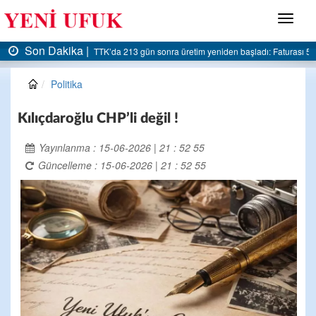
Menü
Son Dakika |
ı 5 milyar liraya dayandı
AK Parti Ereğli İlçe Başkanlığı’ndan belediyeye sert eleştiri
Politika
Kılıçdaroğlu CHP’li değil !
Yayınlanma : 15-06-2026 | 21 : 52 55
Güncelleme : 15-06-2026 | 21 : 52 55