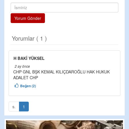
Yorum Gönder
Yorumlar ( 1 )
H BAKİ YÜKSEL
2 ay önce
CHP GNL BŞK KEMAL KILIÇDAROĞLU HAK HUKUK
ADALET CHP
Beğen (2)
s.
1