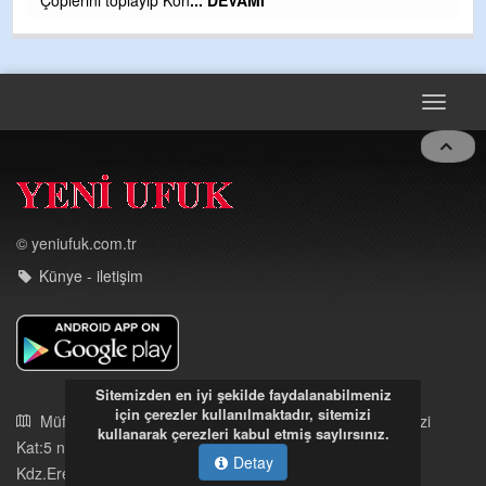
GULDERE DERE ÇALIŞMALARI, SEKIZ YIL ÖNCE ALKAYA
TARAFINDAN BAŞLATILDI, ETRASFINDA YERLEŞİM YERI
OLMAYAN KISIMLARA DUVARLAR YAPILDI."BURADAK
...
DEVAMI
Toggle
navigat
© yeniufuk.com.tr
Künye - iletişim
Sitemizden en iyi şekilde faydalanabilmeniz
için çerezler kullanılmaktadır, sitemizi
kullanarak çerezleri kabul etmiş saylırsınız.
Detay