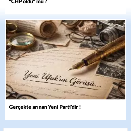
“CHP öldü” mü ?
Gerçekte arınan Yeni Parti’dir !