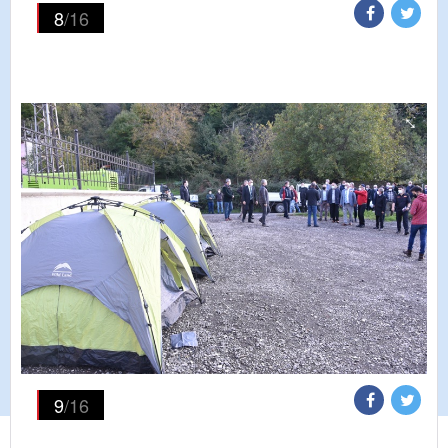
8
/16
9
/16