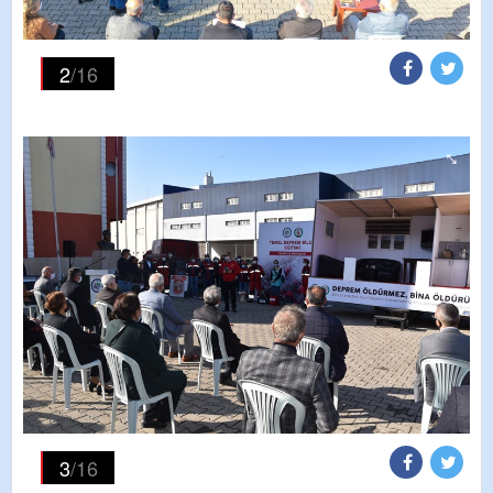
2
/16
3
/16