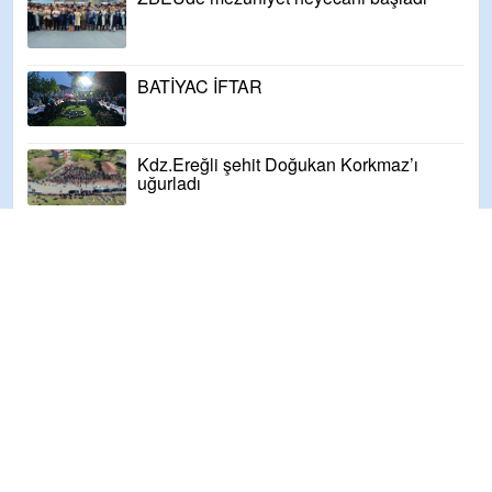
BATİYAC İFTAR
Kdz.Ereğli şehit Doğukan Korkmaz’ı
uğurladı
MERAL AKŞENER KDZ.EREĞLİ'DE
Mahallelerde uygulamalı deprem eğitimi
ve tatbikatı başladı
Cumhuriyet 97. yaşında..