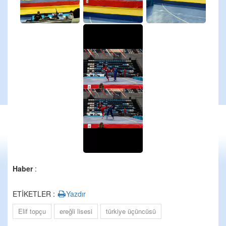
Haber
:
ETİKETLER :
Yazdır
Elif topçu
ereğli lisesi
türkiye üçüncüsü