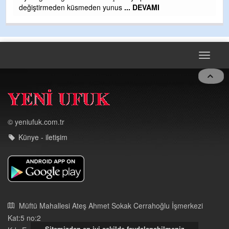
Toggle
navigat
© yeniufuk.com.tr
Künye - iletişim
Müftü Mahallesi Ateş Ahmet Sokak Cerrahoğlu İşmerkezi
Kat:5 no:2
Kdz.Ereğli/Zonguldak
03723121008
eregliyeniufuk@gmail.com
Sitemizden en iyi şekilde faydalanabilmeniz