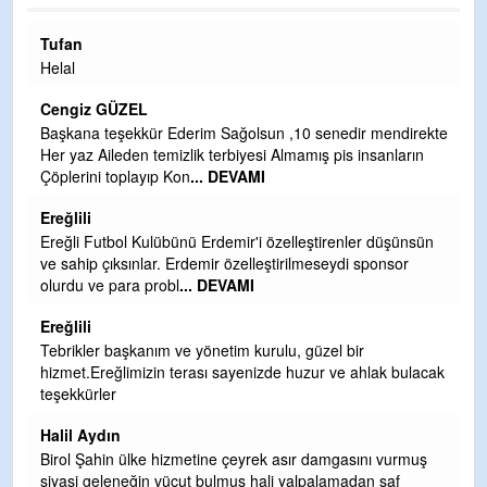
Halil Aydın
Çırak ustasından öğrenir kısmet bağlamayı... Ben İbrahim
Yalçını tebrik ediyorum.
CEVDET YILMAZ
kte
GULDERE DERE ÇALIŞMALARI, SEKIZ YIL ÖNCE ALKAYA
TARAFINDAN BAŞLATILDI, ETRASFINDA YERLEŞİM YERI
OLMAYAN KISIMLARA DUVARLAR YAPILDI."BURADAK
...
DEVAMI
n
Şaban yavuz
Mekanı cennet olsun kederli ailesine Rabbim Sabri Celil
ihsan eylesin
Sebahattin özarslan
ak
Günaydın hayırlı sabahlar dilerim
H BakiYüksel
Hak hukuk adalet işte CHP Kemal Kılıçdaroğlu