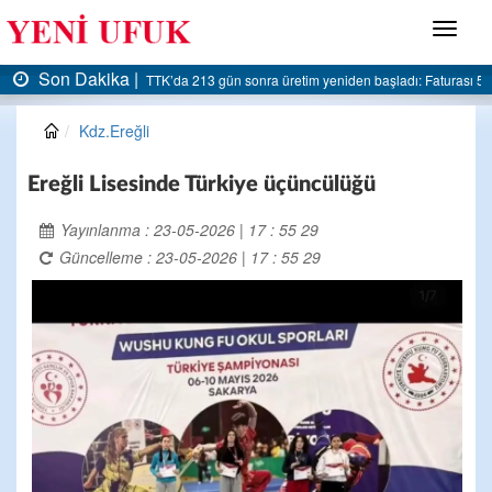
Menü
Son Dakika |
AK Parti Ereğli İlçe Başkanlığı’ndan belediyeye sert eleştiri:
Kdz.Ereğli
Ereğli Lisesinde Türkiye üçüncülüğü
Yayınlanma : 23-05-2026 | 17 : 55 29
Güncelleme : 23-05-2026 | 17 : 55 29