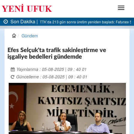
Menü
Son Dakika |
 5 milyar liraya dayandı
AK Parti Ereğli İlçe Başkanlığı’ndan belediyeye sert eleştiri
Gündem
Efes Selçuk'ta trafik sakinleştirme ve
işgaliye bedelleri gündemde
Yayınlanma : 05-08-2025 | 09 : 40 01
Güncelleme : 05-08-2025 | 09 : 40 01