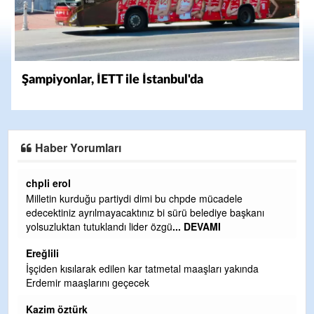
Şampiyonlar, İETT ile İstanbul'da
Haber Yorumları
Ereğlili
Ereğli Futbol Kulübünü Erdemir'i özelleştirenler düşünsün
ve sahip çıksınlar. Erdemir özelleştirilmeseydi sponsor
olurdu ve para probl
... DEVAMI
Ereğlili
Tebrikler başkanım ve yönetim kurulu, güzel bir
hizmet.Ereğlimizin terası sayenizde huzur ve ahlak bulacak
teşekkürler