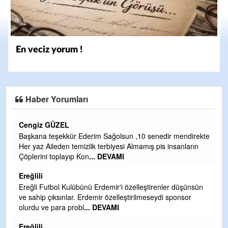
En veciz yorum !
Haber Yorumları
CEVDET YILMAZ
kte
GULDERE DERE ÇALIŞMALARI, SEKIZ YIL ÖNCE ALKAYA
TARAFINDAN BAŞLATILDI, ETRASFINDA YERLEŞİM YERI
OLMAYAN KISIMLARA DUVARLAR YAPILDI."BURADAK
...
DEVAMI
Şaban yavuz
n
Mekanı cennet olsun kederli ailesine Rabbim Sabri Celil
ihsan eylesin
Sebahattin özarslan