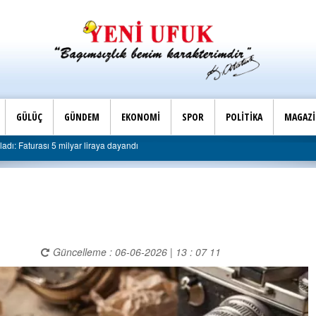
GÜLÜÇ
GÜNDEM
EKONOMİ
SPOR
POLİTİKA
MAGAZ
Son Dakika |
dayandı
AK Parti Ereğli İlçe Başkanlığı’ndan belediyeye se
Güncelleme : 06-06-2026 | 13 : 07 11