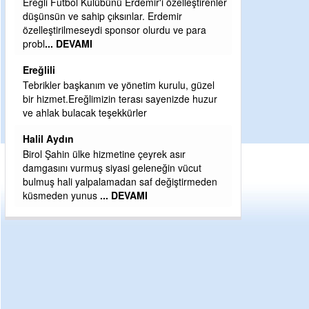
elleştirenler
Şaban yavuz
ir
 ve para
Mekanı cennet olsun kederli ailesine Rabbim
Sabri Celil ihsan eylesin
Sebahattin özarslan
ulu, güzel
Günaydın hayırlı sabahlar dilerim
izde huzur
H BakiYüksel
Hak hukuk adalet işte CHP Kemal Kılıçdaroğlu
sır
 vücut
iştirmeden