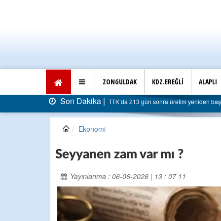
ZONGULDAK
KDZ.EREĞLİ
ALAPLI
Dakika |
TTK’da 213 gün sonra üretim yeniden başladı: Faturası 5 milyar liraya 
Ekonomi
Seyyanen zam var mı ?
Yayınlanma : 06-06-2026 | 13 : 07 11