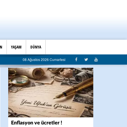
İN
YAŞAM
DÜNYA
rt eleştiri: “Algı siyaseti değil, hizmet belediyeciliği”
08 Ağustos 2026 Cumartesi
Enflasyon ve ücretler !