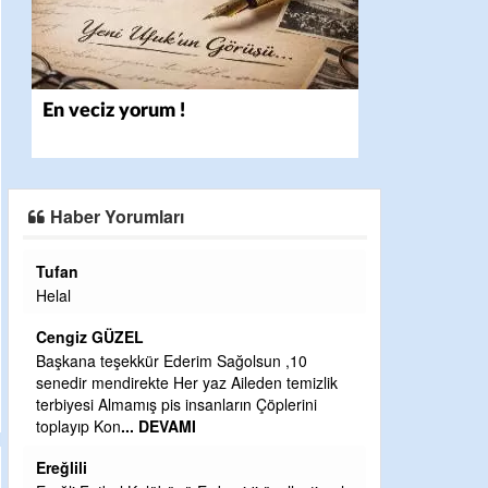
En veciz yorum !
Haber Yorumları
Halil Aydın
Çırak ustasından öğrenir kısmet bağlamayı...
Ben İbrahim Yalçını tebrik ediyorum.
CEVDET YILMAZ
n ,10
 temizlik
GULDERE DERE ÇALIŞMALARI, SEKIZ YIL
plerini
ÖNCE ALKAYA TARAFINDAN BAŞLATILDI,
ETRASFINDA YERLEŞİM YERI OLMAYAN
KISIMLARA DUVARLAR YAPILDI."BURADAK
...
DEVAMI