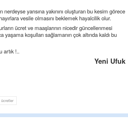
in nerdeyse yarısına yakınını oluşturan bu kesim görece
yırlara vesile olmasını beklemek hayalcilik olur.
urların ücret ve maaşlarının nicedir güncellenmesi
a yaşama koşulları sağlamanın çok altında kaldı bu
artık !..
Yeni Ufuk
Tufan
Helal
Cengiz GÜZEL
Başkana teşekkür Ederim Sağolsu
senedir mendirekte Her yaz Aileden
ücretler
terbiyesi Almamış pis insanların Çö
toplayıp Kon
... DEVAMI
Ereğlili