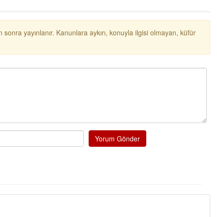
Ereğli Futbol Kulübünü Erdemir'i öz
düşünsün ve sahip çıksınlar. Erdem
özelleştirilmeseydi sponsor olurdu
probl
... DEVAMI
 sonra yayınlanır. Kanunlara aykırı, konuyla ilgisi olmayan, küfür
Ereğlili
Tebrikler başkanım ve yönetim kur
bir hizmet.Ereğlimizin terası sayen
ve ahlak bulacak teşekkürler
Halil Aydın
Birol Şahin ülke hizmetine çeyrek a
damgasını vurmuş siyasi geleneğin
bulmuş hali yalpalamadan saf değ
küsmeden yunus
... DEVAMI
Yorum Gönder