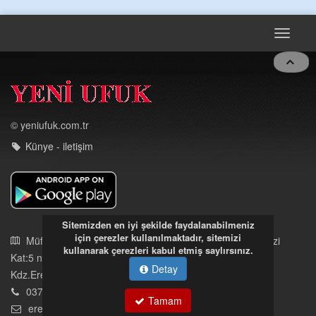
OLMAYAN KISIMLARA DUVARLAR YAPILDI."BURADAK
...
DEVAMI
Toggle
navigat
© yeniufuk.com.tr
Künye - iletişim
Sitemizden en iyi şekilde faydalanabilmeniz
için çerezler kullanılmaktadır, sitemizi
kullanarak çerezleri kabul etmiş saylırsınız.
Detay
Müftü Mahallesi Ateş Ahmet Sokak Cerrahoğlu İşmerkezi
Tamam
Kat:5 no:2