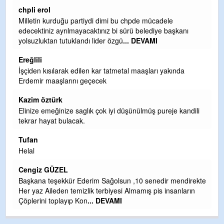
Ereğlili
Ereğli Futbol Kulübünü Erdemir'i özelleştirenler düşünsün
nı
ve sahip çıksınlar. Erdemir özelleştirilmeseydi sponsor
olurdu ve para probl
... DEVAMI
Ereğlili
a
Tebrikler başkanım ve yönetim kurulu, güzel bir
hizmet.Ereğlimizin terası sayenizde huzur ve ahlak bulacak
teşekkürler
Halil Aydın
ndili
Birol Şahin ülke hizmetine çeyrek asır damgasını vurmuş
siyasi geleneğin vücut bulmuş hali yalpalamadan saf
değiştirmeden küsmeden yunus
... DEVAMI
Halil Aydın
Çırak ustasından öğrenir kısmet bağlamayı... Ben İbrahim
direkte
Yalçını tebrik ediyorum.
arın
CEVDET YILMAZ
GULDERE DERE ÇALIŞMALARI, SEKIZ YIL ÖNCE ALKAYA
TARAFINDAN BAŞLATILDI, ETRASFINDA YERLEŞİM YERI