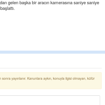
ndan gelen başka bir aracın kamerasına saniye saniye
başlattı.
chpli e
Milletin
mücadel
belediye
özgü
..
 sonra yayınlanır. Kanunlara aykırı, konuyla ilgisi olmayan, küfür
Ereğlili
İşçiden 
yakında