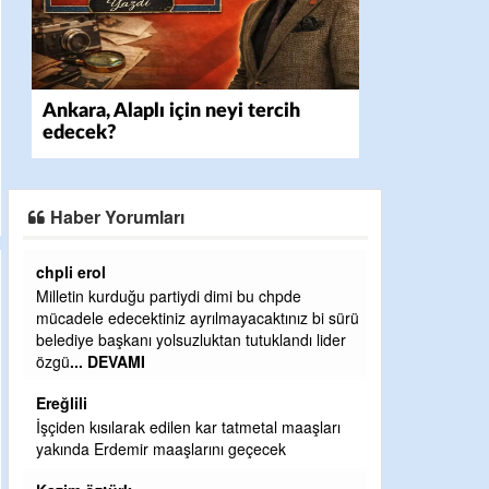
Ankara, Alaplı için neyi tercih
edecek?
Haber Yorumları
rol
Ereğlili
 kurduğu partiydi dimi bu chpde
Ereğli Futbol Kulübünü Erdemi
e edecektiniz ayrılmayacaktınız bi sürü
düşünsün ve sahip çıksınlar.
 başkanı yolsuzluktan tutuklandı lider
özelleştirilmeseydi sponsor o
. DEVAMI
probl
... DEVAMI
Ereğlili
kısılarak edilen kar tatmetal maaşları
Tebrikler başkanım ve yöneti
 Erdemir maaşlarını geçecek
bir hizmet.Ereğlimizin terası
ve ahlak bulacak teşekkürler