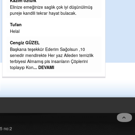
öztürk
Halil Aydın
emeğinize saglık çok iyi düşünülmüş
andili tekrar hayat bulacak.
Birol Şahin ülke hizmetine çe
damgasını vurmuş siyasi gel
bulmuş hali yalpalamadan sa
küsmeden yunus
... DEVAMI
 GÜZEL
Halil Aydın
 teşekkür Ederim Sağolsun ,10
Çırak ustasından öğrenir kıs
 mendirekte Her yaz Aileden temizlik
Ben İbrahim Yalçını tebrik ed
i Almamış pis insanların Çöplerini
CEVDET YILMAZ
p Kon
... DEVAMI
GULDERE DERE ÇALIŞMALAR
ÖNCE ALKAYA TARAFINDAN 
ETRASFINDA YERLEŞİM YE
KISIMLARA DUVARLAR YAP
DEVAMI
5 no:2