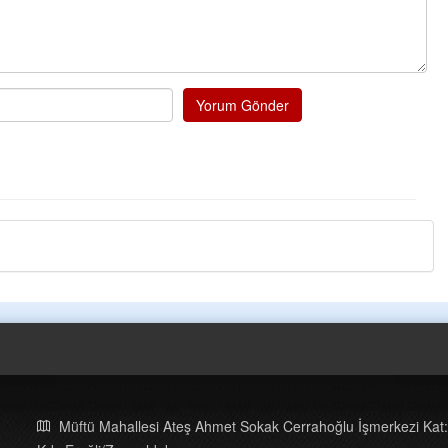
Kazim 
Elinize 
pureje k
Tufan
Helal
Yorum Gönder
Cengiz
Başkana
senedir
terbiyes
toplayı
Müftü Mahallesi Ateş Ahmet Sokak Cerrahoğlu İşmerkezi Kat: