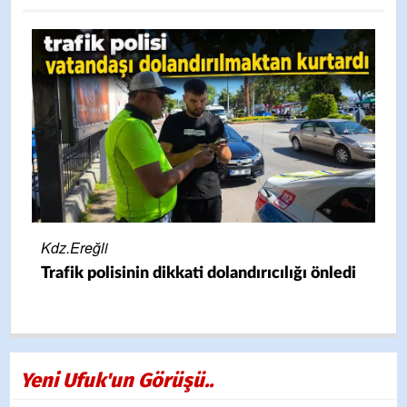
Kd
Kdz.Ereğli
ı
Y
Trafik polisinin dikkati dolandırıcılığı önledi
k
Yeni Ufuk'un Görüşü..