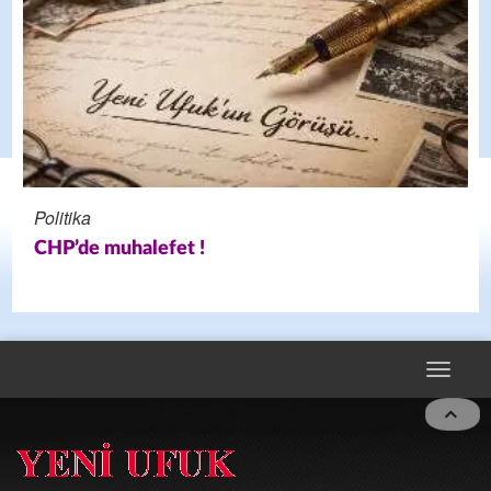
Politika
CHP’de muhalefet !
Toggle
navigat