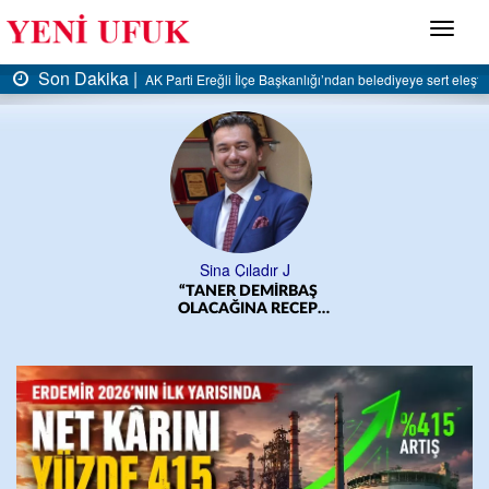
Menü
Son Dakika |
AK Parti Ereğli İlçe Başkanlığı’ndan belediyeye sert eleştiri:
Sina Çıladır J
“TANER DEMİRBAŞ
OLACAĞINA RECEP
YILMAZ OLSUN”