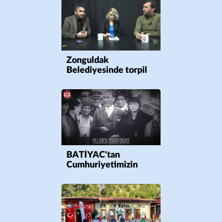
Zonguldak
Belediyesinde torpil
iddiaları
BATİYAC'tan
Cumhuriyetimizin
100.yılına özel video