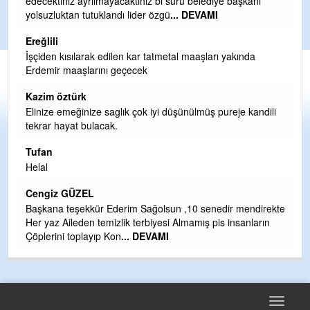
ve sahip çıksınlar. Erdemir özelleştirilmeseydi sponsor
olurdu ve para probl
... DEVAMI
Ereğlili
Tebrikler başkanım ve yönetim kurulu, güzel bir
hizmet.Ereğlimizin terası sayenizde huzur ve ahlak bulacak
teşekkürler
Halil Aydın
i
Birol Şahin ülke hizmetine çeyrek asır damgasını vurmuş
siyasi geleneğin vücut bulmuş hali yalpalamadan saf
değiştirmeden küsmeden yunus
... DEVAMI
Halil Aydın
Çırak ustasından öğrenir kısmet bağlamayı... Ben İbrahim
kte
Yalçını tebrik ediyorum.
CEVDET YILMAZ
GULDERE DERE ÇALIŞMALARI, SEKIZ YIL ÖNCE ALKAYA
TARAFINDAN BAŞLATILDI, ETRASFINDA YERLEŞİM YERI
OLMAYAN KISIMLARA DUVARLAR YAPILDI."BURADAK
...
DEVAMI