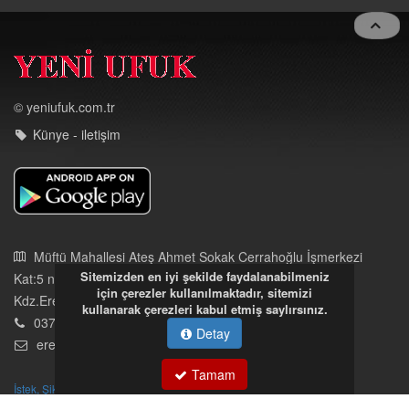
Toggle
navigat
© yeniufuk.com.tr
Künye - iletişim
Sitemizden en iyi şekilde faydalanabilmeniz
için çerezler kullanılmaktadır, sitemizi
kullanarak çerezleri kabul etmiş saylırsınız.
Müftü Mahallesi Ateş Ahmet Sokak Cerrahoğlu İşmerkezi
Detay
Kat:5 no:2
Kdz.Ereğli/Zonguldak
Tamam
03723121008